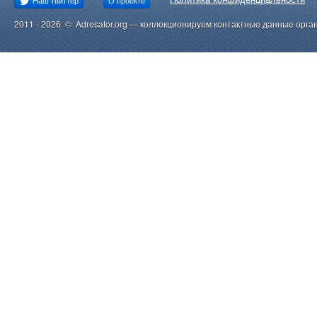
Наш твиттер
О проекте
2011 - 2026 © Adresator.org — коллекционируем контактные данные орга