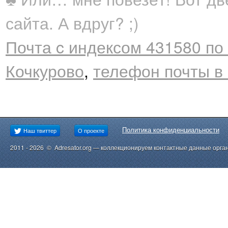
сайта. А вдруг? ;)
Почта c индексом 431580 по 
Кочкурово
,
телефон почты в
Политика конфиденциальности
Наш твиттер
О проекте
2011 - 2026 © Adresator.org — коллекционируем контактные данные орга