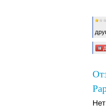
дру
Д
От
Рар
Нет