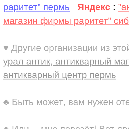
раритет" пермь
Яндекс
:
"а
магазин фирмы раритет" си
♥ Другие организации из это
урал антик, антикварный ма
антикварный центр пермь
♣ Быть может, вам нужен от
♣ Или… мне повезёт! Вот дв