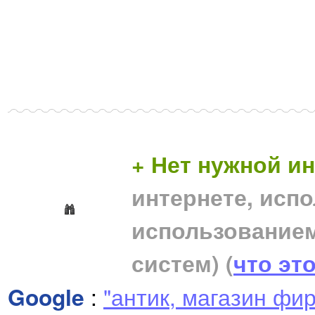
+ Нет нужной 
интернете, исп
использование
систем)
(
что эт
Google
:
"антик, магазин фи