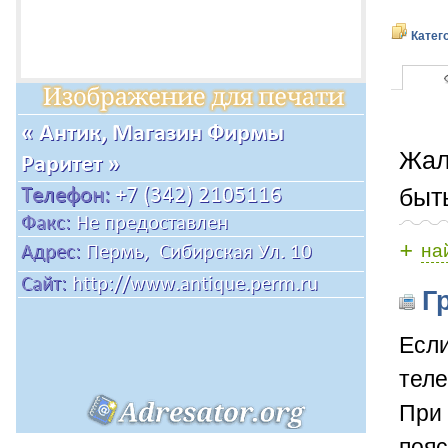
Катег
Жал
быт
+
на
Гр
Если
теле
При 
пояс