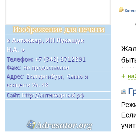
Катег
Жал
быт
+
на
Гр
Режи
Если
учит