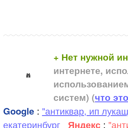
+ Нет нужной 
интернете, исп
использование
систем)
(
что эт
Google
:
"антиквар, ип лукащ
екатеринбург
Яндекс
:
"ант