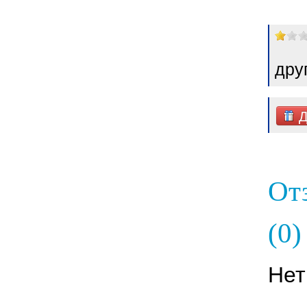
дру
Д
От
(0)
Нет