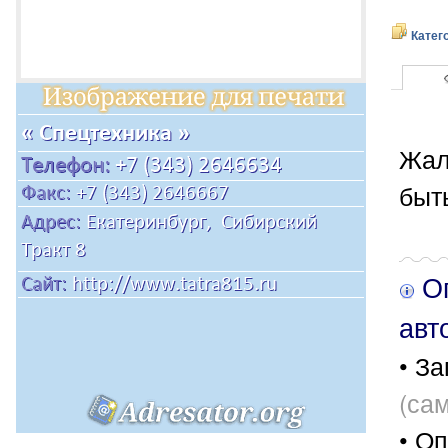
Катег
Жал
быт
Оп
авт
• За
(са
• Оп