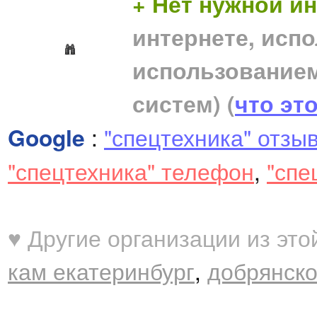
+ Нет нужной 
интернете, исп
использование
систем)
(
что эт
Google
:
"спецтехника" отзы
"спецтехника" телефон
,
"спе
♥ Другие организации из это
кам екатеринбург
,
добрянско