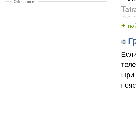
Объявления
Tat
+
на
Гр
Если
теле
При 
пояс