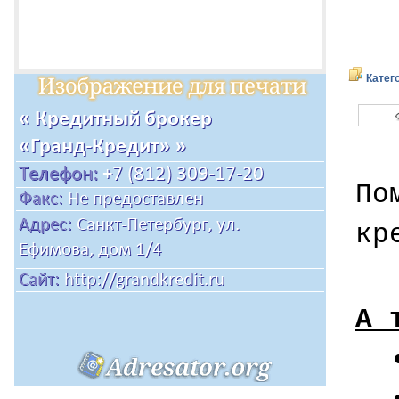
Катег
По
кр
А 