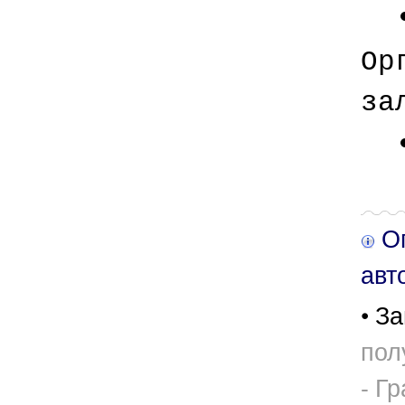
Ор
за
Оп
авт
• За
пол
- Г