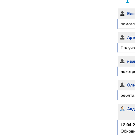
Еле
помогл
Арт
Получа
ив
лохотр
Оле
ребята 
Анд
12.04.
Обнови