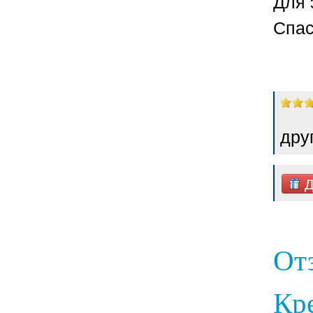
Для 
Спас
дру
Д
От
Кре