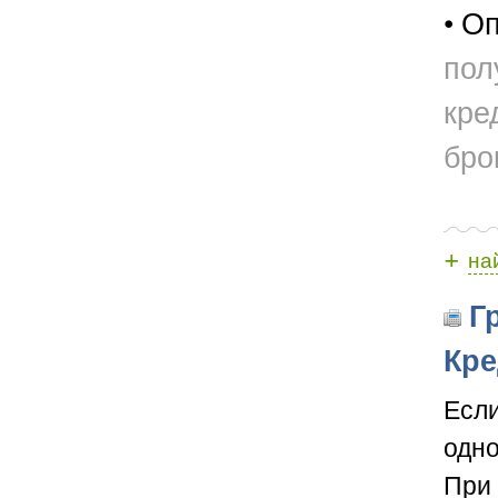
• О
пол
кре
бро
+
на
Гр
Кре
Если
одно
При 