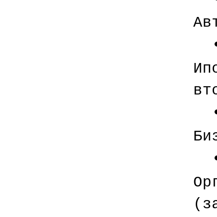
Ав
Ип
вт
Би
Ор
(з