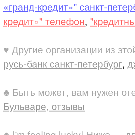
«гранд-кредит»" санкт-петер
кредит»" телефон
,
"кредитн
♥ Другие организации из это
русь-банк санкт-петербург
,
д
♣ Быть может, вам нужен от
Бульваре, отзывы
♣ I'm feeling lucky! Ниже —