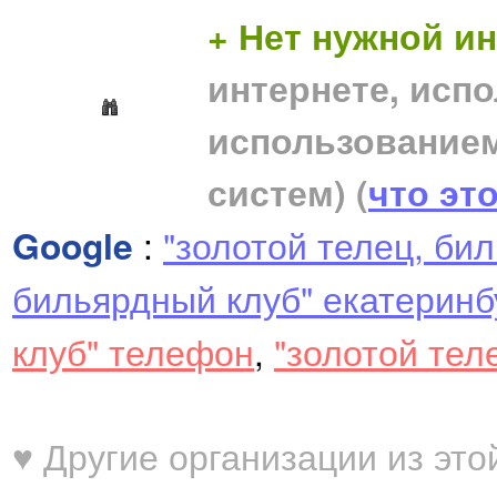
+ Нет нужной 
интернете, исп
использование
систем)
(
что эт
Google
:
"золотой телец, би
бильярдный клуб" екатеринб
клуб" телефон
,
"золотой тел
♥ Другие организации из это