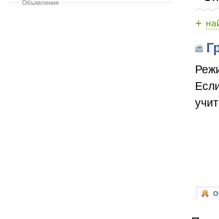
Объявления
+
на
Гр
Режи
Если
учит
От