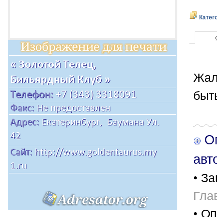
Катег
Жал
быт
Оп
авт
• За
Гла
• Оп