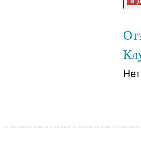
Д
От
Клу
Нет