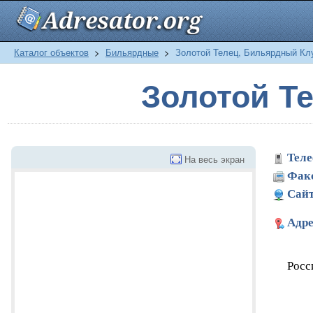
Каталог объектов
>
Бильярдные
>
Золотой Телец, Бильярдный Кл
Золотой Т
Теле
На весь экран
Фак
Сайт
Адре
Росс