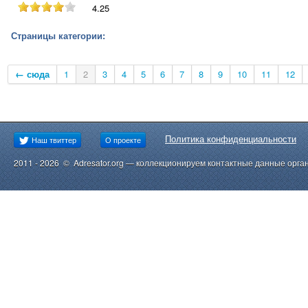
4.25
Страницы категории:
← сюда
1
2
3
4
5
6
7
8
9
10
11
12
Политика конфиденциальности
Наш твиттер
О проекте
2011 - 2026 © Adresator.org — коллекционируем контактные данные орга