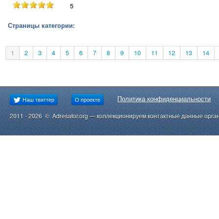
5
Страницы категории:
1
2
3
4
5
6
7
8
9
10
11
12
13
14
Политика конфиденциальности
Наш твиттер
О проекте
2011 - 2026 © Adresator.org — коллекционируем контактные данные орга