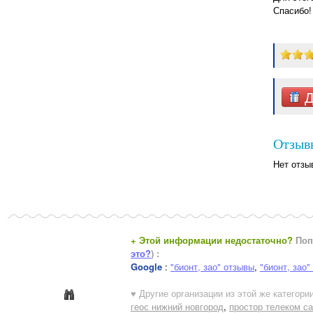
Спасибо!
Д
Отзывы
Нет отзы
+ Этой информации недостаточно?
Поп
это?
) :
Google
:
"бионт, зао" отзывы
,
"бионт, зао"
♥ Другие организации из этой же категории
геос нижний новгород
,
простор телеком са