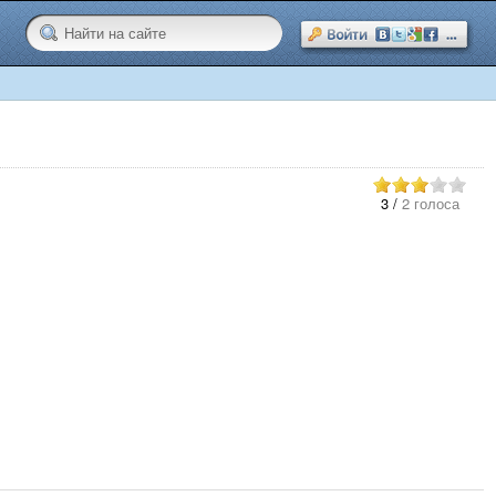
3
/
2 голоса