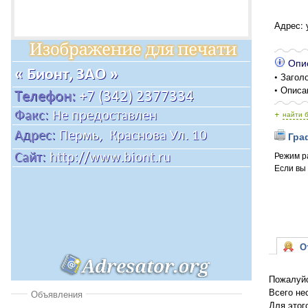
Адрес: 
Опис
• Заголо
• Описа
+
найти 
Граф
Режим р
Если вы
От
Пожалуйс
Всего не
Объявления
Для этог