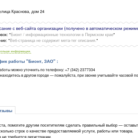
улица Краснова, дом 24
ание с веб-сайта организации (получено в автоматическом режиме
вок: "
Бионт / информационные технологии в Пермском крае
"
ние: "
Веб-страница не содержит мета-тег описания.
"
больше информации.
ик работы "Бионт, ЗАО" :
аботы можно уточнить по телефону: +7 (342) 2377334
 находитесь в другом городе — пожалуйста, при звонке учитывайте часовой по
зывы
та, помогите другим посетителям сделать правильный выбор — оставьте
сколько строк о качестве предоставляемой услуги, работы или товара.
о не требуется регистрации.