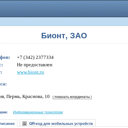
Бионт, ЗАО
фон:
+7 (342) 2377334
с:
Не предоставлен
:
www.biont.ru
са:
ия, Пермь, Краснова, 10
( показать координаты )
ории:
Информационные технологии
исание
QR-код для мобильных устройств