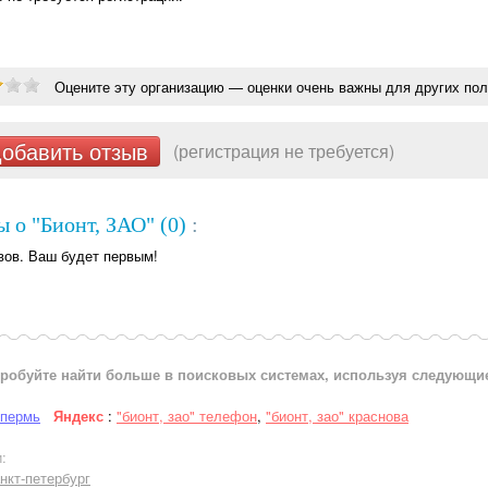
Оцените эту организацию — оценки очень важны для других пол
обавить отзыв
(регистрация не требуется)
 о "Бионт, ЗАО" (0)
:
вов. Ваш будет первым!
робуйте найти больше в поисковых системах, используя следующи
 пермь
Яндекс
:
"бионт, зао" телефон
,
"бионт, зао" краснова
:
нкт-петербург