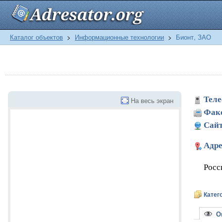
Каталог объектов
>
Информационные технологии
>
Бионт, ЗАО
Теле
На весь экран
Фак
Сайт
Адре
Росс
Катег
Оп