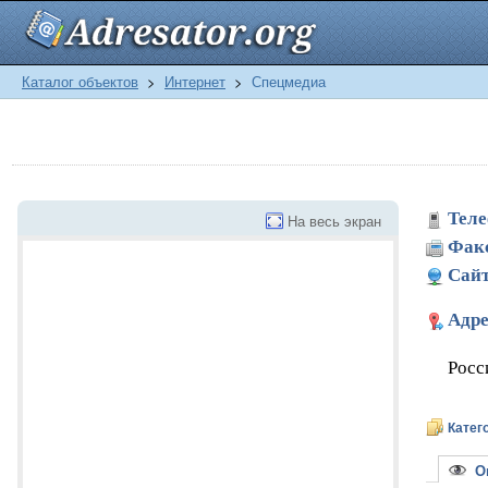
Каталог объектов
>
Интернет
>
Спецмедиа
Теле
На весь экран
Фак
Сайт
Адре
Росс
Катег
Оп