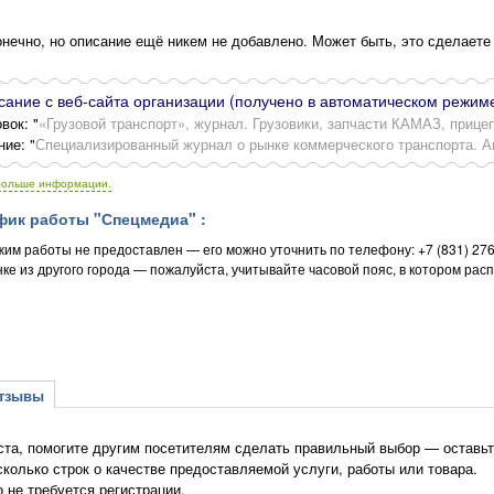
нечно, но описание ещё никем не добавлено. Может быть, это сделаете
ание с веб-сайта организации (получено в автоматическом режиме
вок: "
«Грузовой транспорт», журнал. Грузовики, запчасти КАМАЗ, прицеп
ние: "
Специализированный журнал о рынке коммерческого транспорта. Ав
больше информации.
ик работы "Спецмедиа" :
жим работы не предоставлен — его можно уточнить по телефону: +7 (831) 27
нке из другого города — пожалуйста, учитывайте часовой пояс, в котором ра
зывы
та, помогите другим посетителям сделать правильный выбор — оставьт
сколько строк о качестве предоставляемой услуги, работы или товара.
о не требуется регистрации.