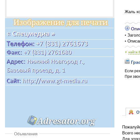
Жаль ко
Опис
• Заголо
• Описа
+
найти 
Граф
Если ре
При зво
От
Пожалуйс
Всего не
Объявления
Для этог