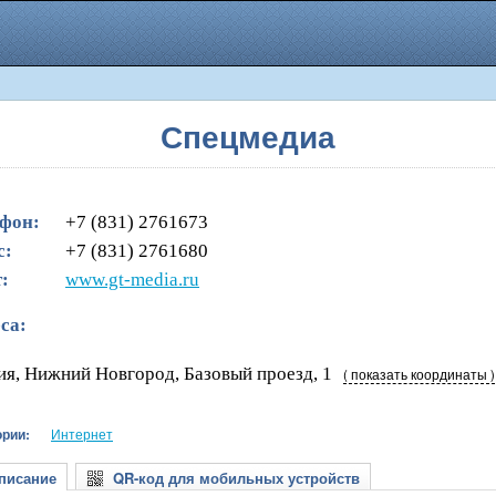
Спецмедиа
фон:
+7 (831) 2761673
с:
+7 (831) 2761680
:
www.gt-media.ru
са:
ия, Нижний Новгород, Базовый проезд, 1
( показать координаты )
ории:
Интернет
исание
QR-код для мобильных устройств