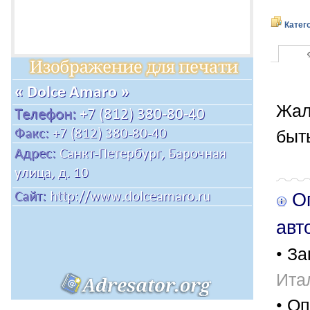
Катег
Жал
быт
Оп
авт
• За
Ита
• Оп