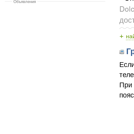
Объявления
Dol
дос
+
на
Гр
Если
теле
При 
пояс