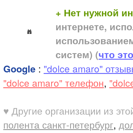
+ Нет нужной 
интернете, исп
использование
систем)
(
что эт
Google
:
"dolce amaro" отзы
"dolce amaro" телефон
,
"dolc
♥ Другие организации из это
полента санкт-петербург
,
до