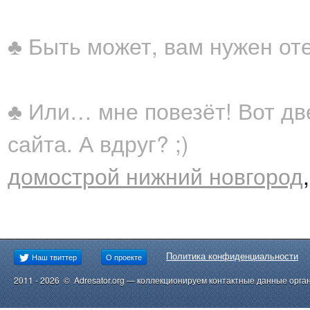
♣ Быть может, вам нужен от
♣ Или… мне повезёт! Вот дв
сайта. А вдруг? ;)
домострой нижний новгород
Политика конфиденциальности
Наш твиттер
О проекте
2011 - 2026 © Adresator.org — коллекционируем контактные данные орга