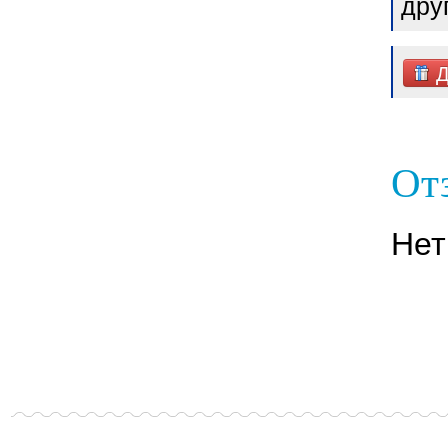
дру
Д
От
Нет