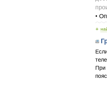
прои
• Оп
+
на
Гр
Если
теле
При 
пояс