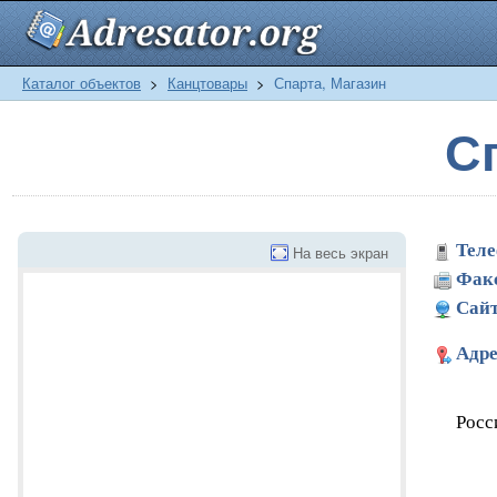
Каталог объектов
>
Канцтовары
>
Спарта, Магазин
С
Теле
На весь экран
Фак
Сайт
Адре
Росс