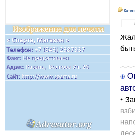
Катег
Жал
быт
Оп
авт
• За
взб
нап
дес