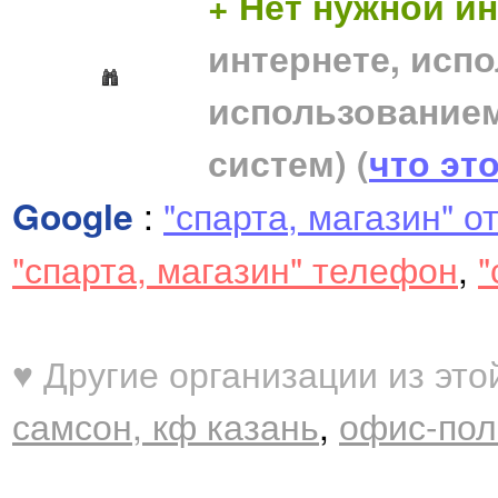
+ Нет нужной 
интернете, исп
использование
систем)
(
что эт
Google
:
"спарта, магазин" о
"спарта, магазин" телефон
,
"
♥ Другие организации из это
самсон, кф казань
,
офис-пол