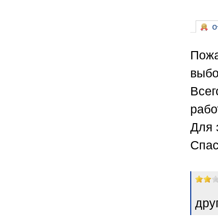
От
Пожа
выбо
Всег
рабо
Для 
Спас
дру