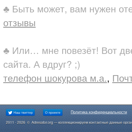
♣ Быть может, вам нужен от
отзывы
♣ Или… мне повезёт! Вот дв
сайта. А вдруг? ;)
телефон шокурова м.а.
,
Поч
Политика конфиденциальности
Наш твиттер
О проекте
2011 - 2026 © Adresator.org — коллекционируем контактные данные орга