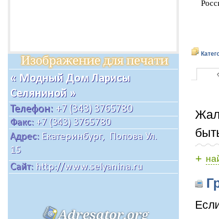
Росс
Катег
Жал
быт
+
на
Гр
Если