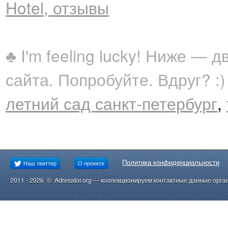
Hotel, отзывы
♣ I'm feeling lucky! Ниже —
сайта. Попробуйте. Вдруг? :)
летний сад санкт-петербург
,
Политика конфиденциальности
Наш твиттер
О проекте
2011 - 2026 © Adresator.org — коллекционируем контактные данные орга