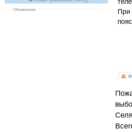
теле
При 
Объявления
пояс
От
Пожа
выбо
Селя
Всег