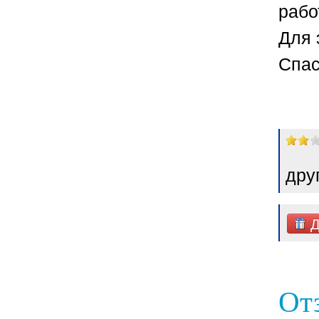
рабо
Для 
Спас
дру
Д
От