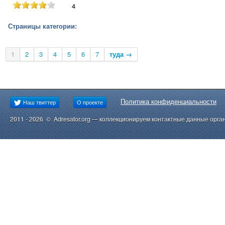
4
Страницы категории:
1
2
3
4
5
6
7
туда →
Политика конфиденциальности
Наш твиттер
О проекте
2011 - 2026 © Adresator.org — коллекционируем контактные данные орга