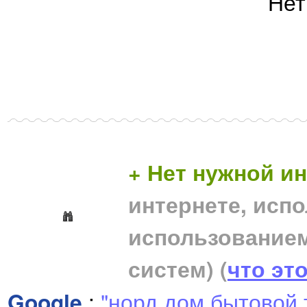
Нет
+ Нет нужной 
интернете, исп
использование
систем)
(
что эт
Google
:
"норд дом бытовой 