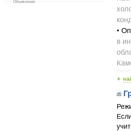
Объявления
хол
кон
• Оп
в и
обл
Кам
+
на
Гр
Режи
Если
учит