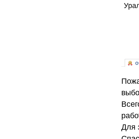
Урал
От
Пожа
выбо
Всег
рабо
Для 
Спас