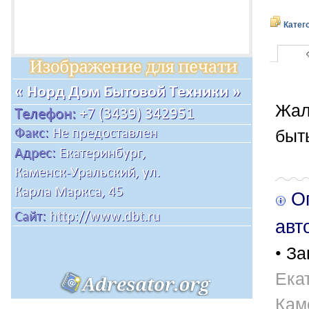
Катег
Жал
быт
Оп
авт
• За
Ека
Кам