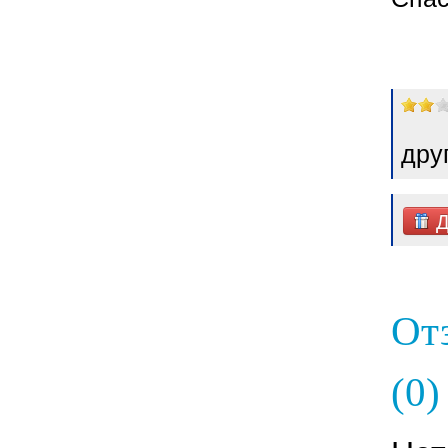
дру
Д
От
(0)