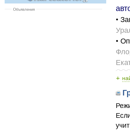
авт
Объявления
• За
Ура
• Оп
Фло
Ека
+
на
Гр
Режи
Если
учит