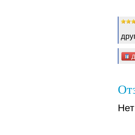
дру
Д
От
Нет