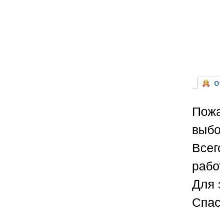
От
Пожа
выбо
Всег
рабо
Для 
Спас