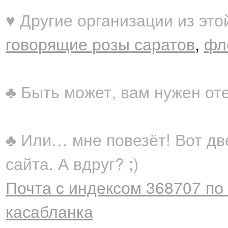
♥ Другие организации из это
говорящие розы саратов
,
фл
♣ Быть может, вам нужен от
♣ Или… мне повезёт! Вот дв
сайта. А вдруг? ;)
Почта c индексом 368707 по 
касабланка