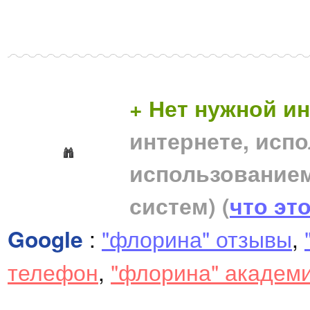
+ Нет нужной 
интернете, исп
использование
систем)
(
что эт
Google
:
"флорина" отзывы
,
телефон
,
"флорина" академ