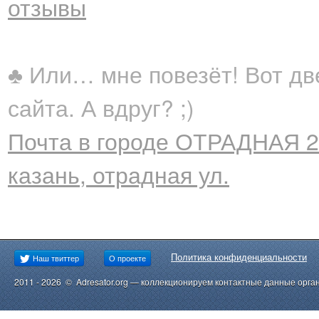
отзывы
♣ Или… мне повезёт! Вот дв
сайта. А вдруг? ;)
Почта в городе ОТРАДНАЯ 2
казань, отрадная ул.
Политика конфиденциальности
Наш твиттер
О проекте
2011 - 2026 © Adresator.org — коллекционируем контактные данные орга