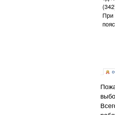
(342
При 
пояс
От
Пожа
выбо
Всег
рабо