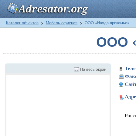
Каталог объектов
>
Мебель офисная
>
ООО «Наяда-прикамье»
ООО 
Теле
На весь экран
Фак
Сайт
Адре
Росс