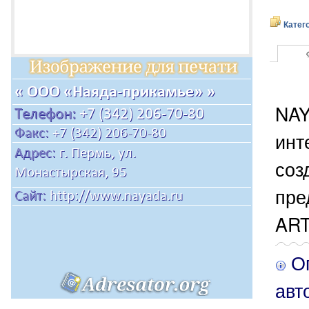
Катег
NAY
инт
соз
пре
ART
Оп
авт