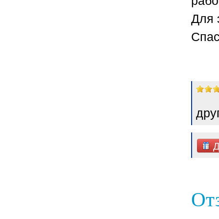
Для 
Спас
дру
Д
От