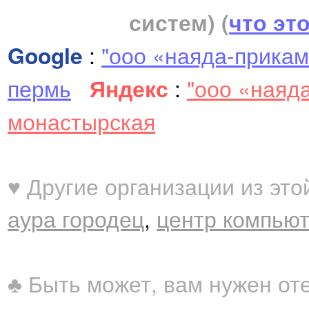
систем)
(
что эт
Google
:
"ооо «наяда-прикам
пермь
Яндекс
:
"ооо «наяд
монастырская
♥ Другие организации из это
аура городец
,
центр компьют
♣ Быть может, вам нужен от