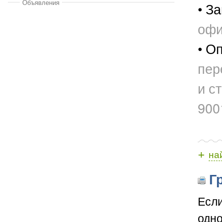
Объявления
• За
офи
• О
пер
и с
900
+
на
Гр
Если
одно