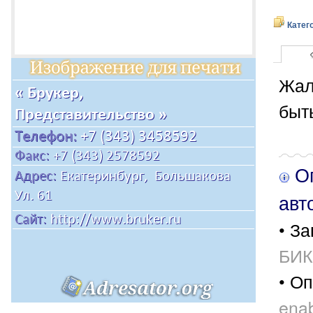
Катег
Жал
быт
Оп
авт
• За
БИК
• Оп
enab