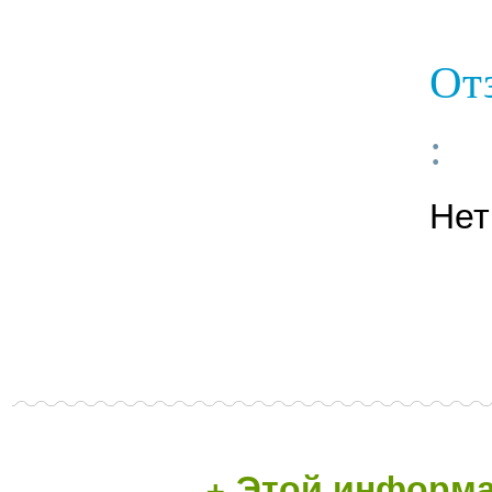
Отз
:
Нет
+ Этой информа