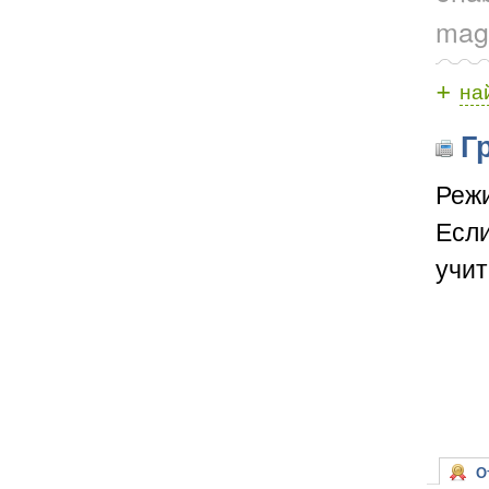
magn
+
на
Гр
Режи
Если
учит
От