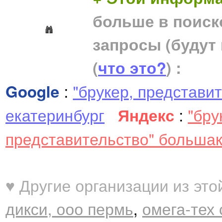
больше в поиск
запросы (будут
(
что это?
) :
Google
:
"брукер, представи
екатеринбург
Яндекс
:
"бру
представительство" больша
♥ Другие организации из это
дикси, ооо пермь
,
омега-тех