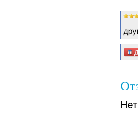
дру
Д
От
Нет