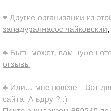
♥ Другие организации из это
западуралнасос чайковский
♣ Быть может, вам нужен от
отзывы
♣ Или… мне повезёт! Вот дв
сайта. А вдруг? ;)
Почта c индексом 659240 по 