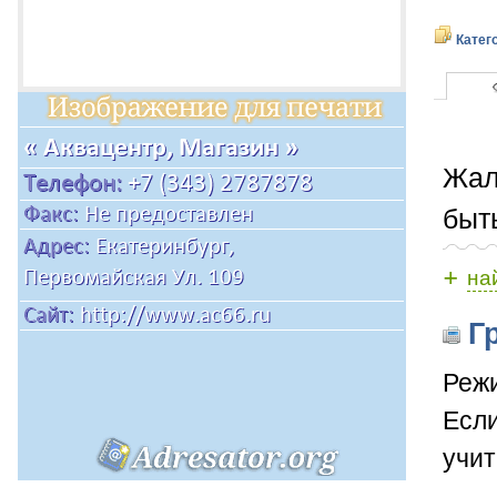
Катег
Жал
быт
+
на
Гр
Режи
Если
учит