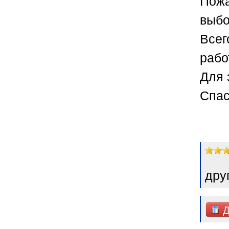
выбо
Всег
рабо
Для 
Спас
дру
Д