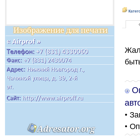
Катег
Жал
быт
Оп
авт
• За
• Оп