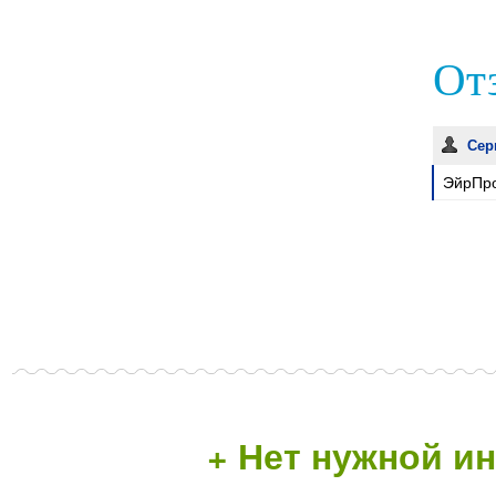
Отз
Сер
ЭйрПро
+ Нет нужной 