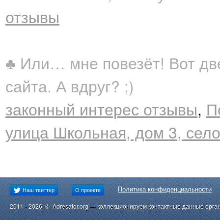
отзывы
♣ Или… мне повезёт! Вот дв
сайта. А вдруг? ;)
законный интерес отзывы
,
П
улица Школьная, дом 3, сел
Политика конфиденциальности
Наш твиттер
О проекте
2011 - 2026 © Adresator.org — коллекционируем контактные данные орга