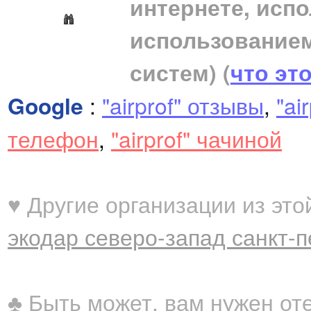
интернете, исп
использование
систем)
(
что эт
Google
:
"airprof" отзывы
,
"ai
телефон
,
"airprof" чачиной
♥ Другие организации из это
экодар северо-запад санкт-п
♣ Быть может, вам нужен от