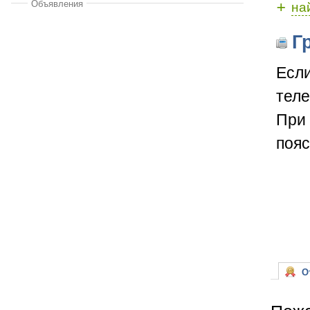
+
Объявления
на
Гр
Если
теле
При 
пояс
От
Пожа