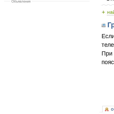
Объявления
+
на
Гр
Если
теле
При 
пояс
От