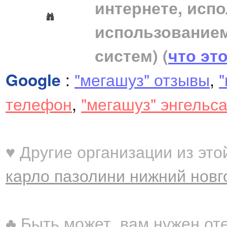
интернете, исп
использование
систем)
(
что эт
Google
:
"мегашуз" отзывы
,
"
телефон
,
"мегашуз" энгельса
♥ Другие организации из это
карло пазолини нижний новг
♣ Быть может, вам нужен от