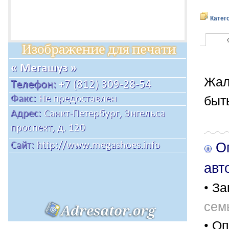
Катег
Жал
быт
Оп
авт
• За
сем
• Оп