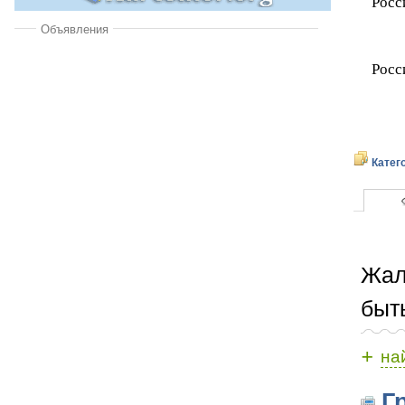
Росс
Объявления
Росс
Катег
Жал
быт
+
на
Гр