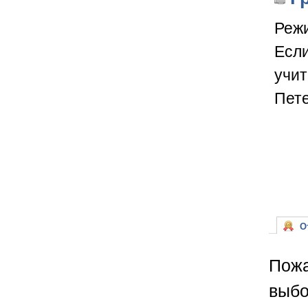
Режи
Если
учит
Пете
От
Пожа
выбо