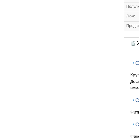
Полул
Люкс
Предст
У
О
Кру
Дос
ном
С
Фит
С
Фак