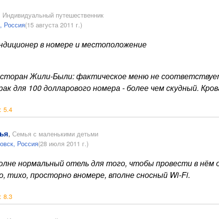
,
Индивидуальный путешественник
, Россия
(15 августа 2011 г.)
ндиционер в номере и местоположение
сторан Жили-Были: фактическое меню не соответствует 
рак для 100 долларового номера - более чем скудный. Кр
:
5.4
ья
,
Семья с маленькими детьми
новск, Россия
(28 июля 2011 г.)
олне нормальный отель для того, чтобы провести в нём од
о, тихо, просторно вномере, вполне сносный Wi-Fi.
:
8.3