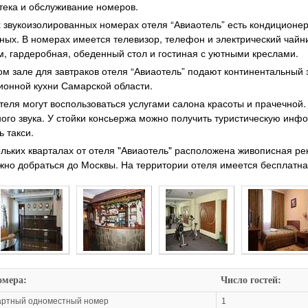
тека и обслуживание номеров.
х звукоизолированных номерах отеля “Авиаотель” есть кондиционер.
ных. В номерах имеется телевизор, телефон и электрический чайни
м, гардеробная, обеденный стол и гостиная с уютными креслами.
ом зале для завтраков отеля “Авиаотель” подают континентальный 
ионной кухни Самарской области.
отеля могут воспользоваться услугами салона красоты и прачечной
ого звука. У стойки консьержа можно получить туристическую инфо
ь такси.
ольких кварталах от отеля "Авиаотель" расположена живописная ре
жно добраться до Москвы. На территории отеля имеется бесплатна
омера:
Число гостей:
артный одноместный номер
1