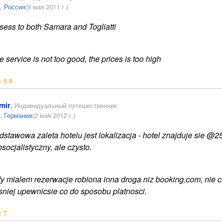
, Россия
(9 мая 2011 г.)
ess to both Samara and Togliatti
 service is not too good, the prices is too high
:
5.8
mir
,
Индивидуальный путешественник
, Германия
(2 мая 2012 г.)
stawowa zaleta hotelu jest lokalizacja - hotel znajduje sie 
socjalistyczny, ale czysto.
 mialem rezerwacje robiona inna droga niz booking.com, nie chc
niej upewnicsie co do sposobu platnosci.
:
7