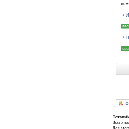
ном
И
БЕС
П
БЕС
От
Пожалуйс
Всего не
Для этог