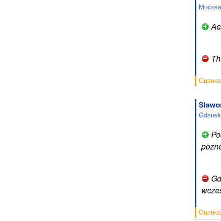
Москва
Acs
The
Оценка
Slawo
Gdansk
Pod
pozno
Gdy
wczes
Оценка