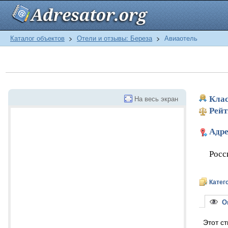
Каталог объектов
>
Отели и отзывы: Береза
>
Авиаотель
На весь экран
Клас
Рейт
Адре
Росс
Катег
Оп
Этот с