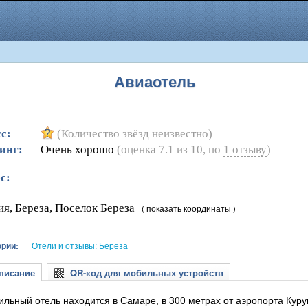
Авиаотель
с:
(Количество звёзд неизвестно)
инг:
Очень хорошо
(оценка
7.1
из
10
, по
1
отзыву
)
с:
ия, Береза, Поселок Береза
( показать координаты )
ории:
Отели и отзывы: Береза
исание
QR-код для мобильных устройств
тильный отель находится в Самаре, в 300 метрах от аэропорта Куру