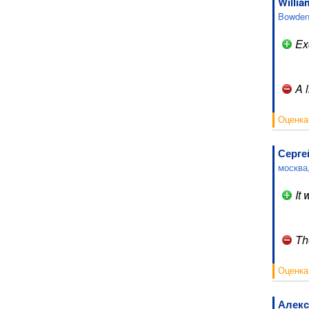
Willia
Bowden
Exc
A l
Оценка
Серге
москва
It 
The
Оценка
Алекс