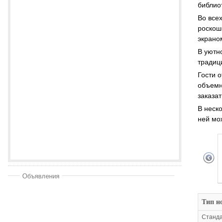
библио
Во все
роскош
экрано
В уютн
традиц
Гости 
объемн
заказат
В неск
ней мо
Объявления
Тип н
Станд