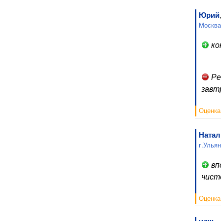
Юрий
Москва
ко
Ре
завт
Оценка
Натал
г.Улья
вп
чист
Оценка