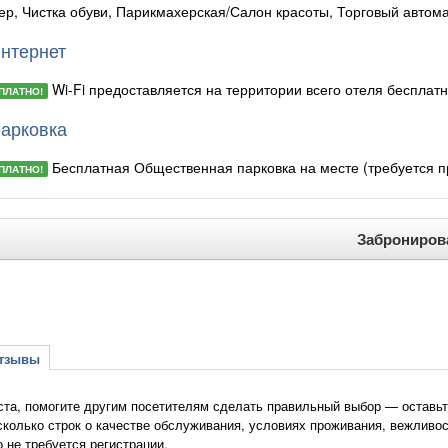
ер, Чистка обуви, Парикмахерская/Салон красоты, Торговый автома
нтернет
Wi-Fi предоставляется на территории всего отеля бесплатн
ПЛАТНО!
арковка
Бесплатная Общественная парковка на месте (требуется пр
ПЛАТНО!
Заброниров
зывы
та, помогите другим посетителям сделать правильный выбор — оставьте
сколько строк о качестве обслуживания, условиях проживания, вежливос
о не требуется регистрации.