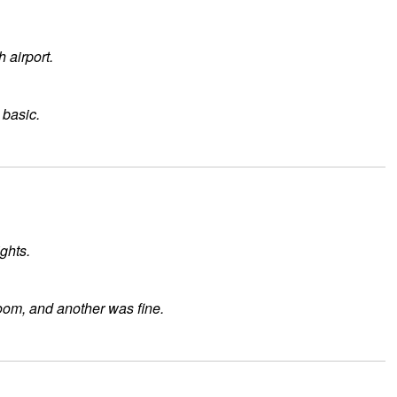
 airport.
 basic.
ights.
oom, and another was fine.