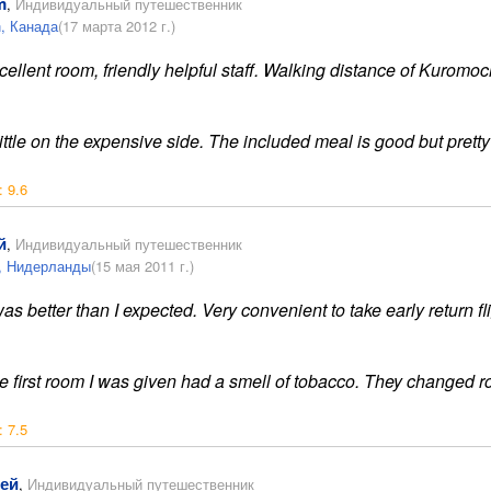
m
,
Индивидуальный путешественник
, Канада
(17 марта 2012 г.)
ellent room, friendly helpful staff. Walking distance of Kuromoch
ittle on the expensive side. The included meal is good but pretty
:
9.6
й
,
Индивидуальный путешественник
, Нидерланды
(15 мая 2011 г.)
was better than I expected. Very convenient to take early return fl
 first room I was given had a smell of tobacco. They changed r
:
7.5
ей
,
Индивидуальный путешественник