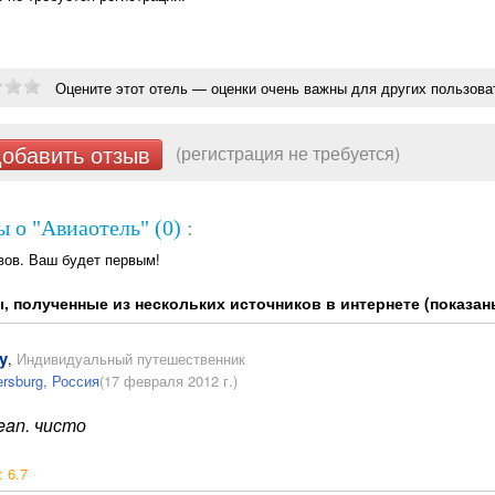
Оцените этот отель — оценки очень важны для других пользова
обавить отзыв
(регистрация не требуется)
 о "Авиаотель" (0)
:
вов. Ваш будет первым!
, полученные из нескольких источников в интернете (показан
y
,
Индивидуальный путешественник
ersburg, Россия
(17 февраля 2012 г.)
ean. чисто
:
6.7