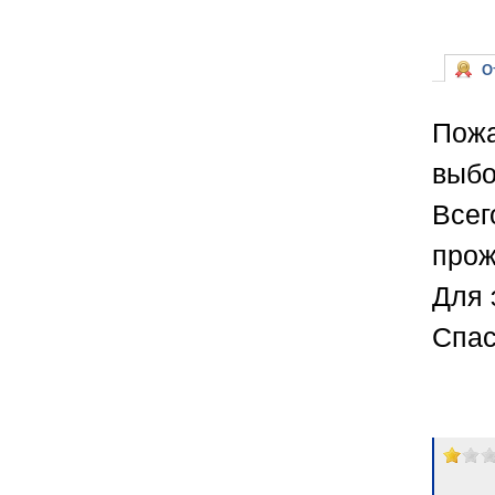
От
Пожа
выбо
Всег
прож
Для 
Спас