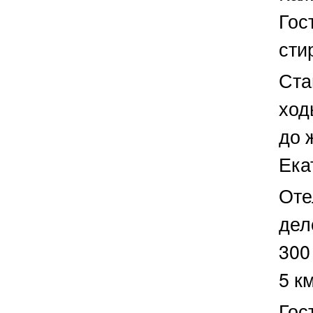
Гос
сти
Ста
ход
до 
Ека
Оте
дел
300
5 к
Гос