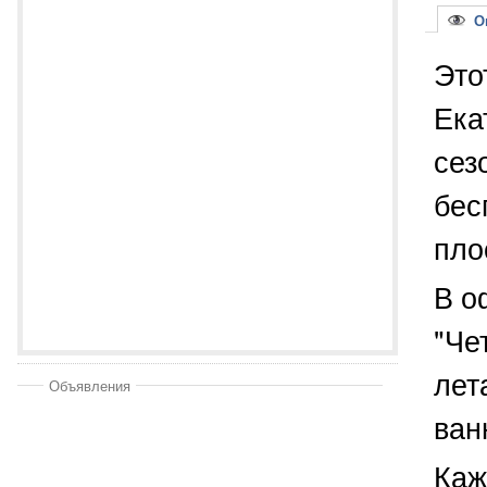
Оп
Это
Ека
сез
бес
пло
В о
"Че
лет
Объявления
ван
Каж