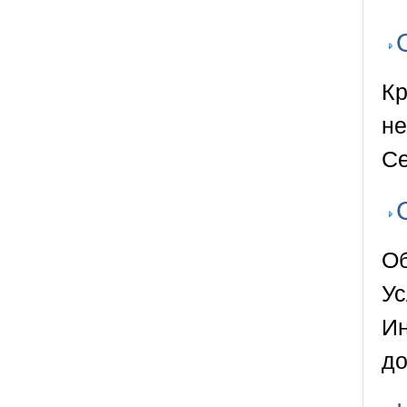
Кр
не
Се
Об
Ус
Ин
до