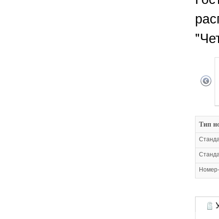
рас
"Че
Тип н
Станда
Станда
Номер-
У