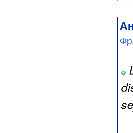
А
Фр
L
di
se