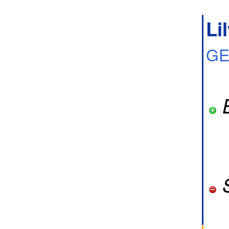
Li
GE
B
S