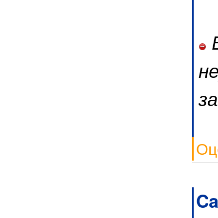
В
н
з
Оц
Ca