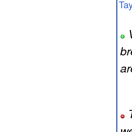
Tay
V
br
ar
T
we