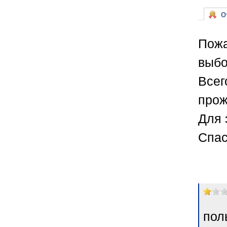
От
Пожа
выбо
Всег
прож
Для 
Спас
пол