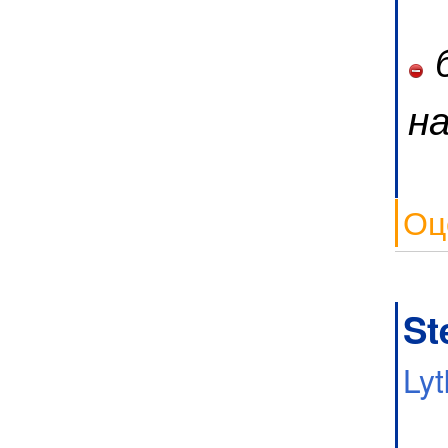
б
н
Оц
St
Lyt