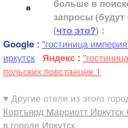
больше в поиск
запросы (будут
(
что это?
) :
Google
:
"гостиница империя
иркутск
Яндекс
:
"гостиниц
польских повстанцев 1
♥ Другие отели из этого горо
Кортъярд Марриотт Иркутск 
в городе Иркутск