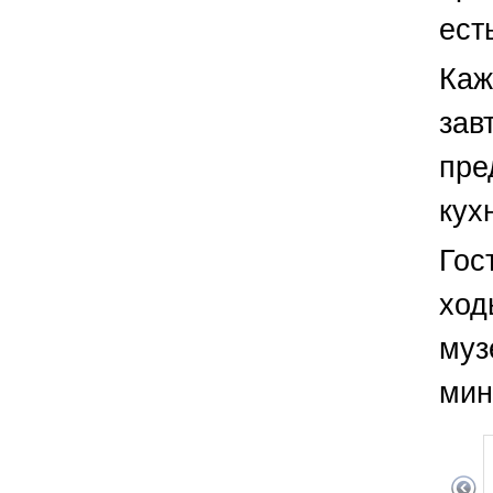
ест
Каж
зав
пре
кух
Гос
ход
муз
мин