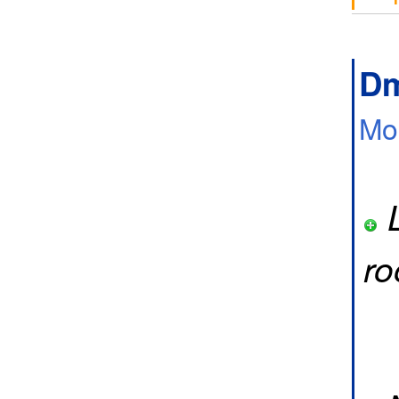
Dm
Mo
L
ro