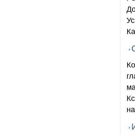
До
Ус
Ка
Ко
гл
ма
Кс
на