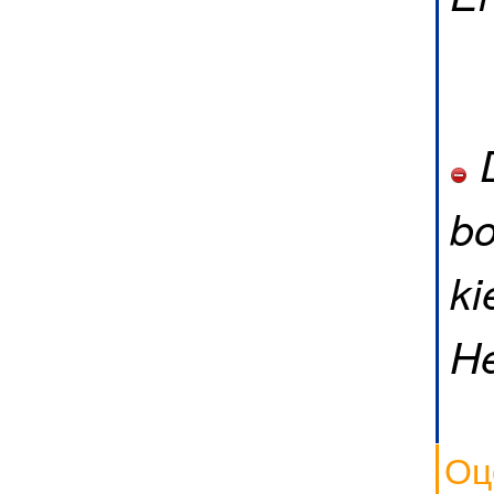
D
bo
ki
He
Оц