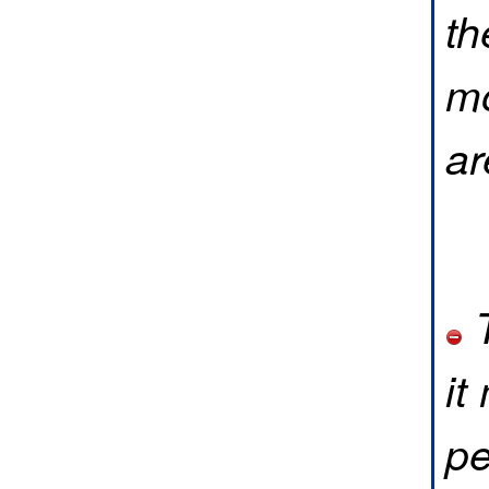
th
mo
ar
T
it
pe