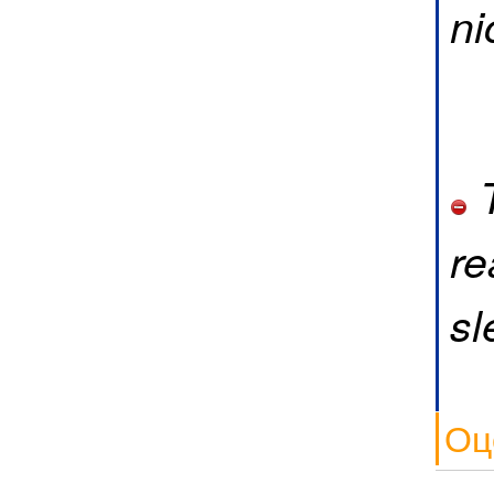
ni
T
re
sl
Оц