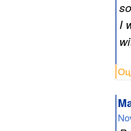
so
I 
wi
Оц
Ma
No