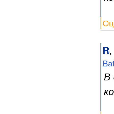
Оц
R
,
Ba
В
к