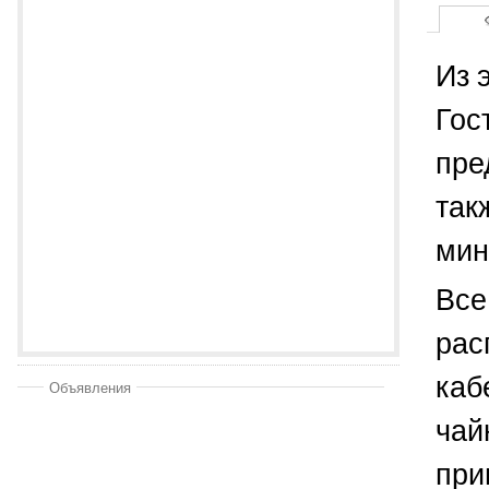
Из 
Гос
пре
так
мин
Все
рас
каб
Объявления
чай
при