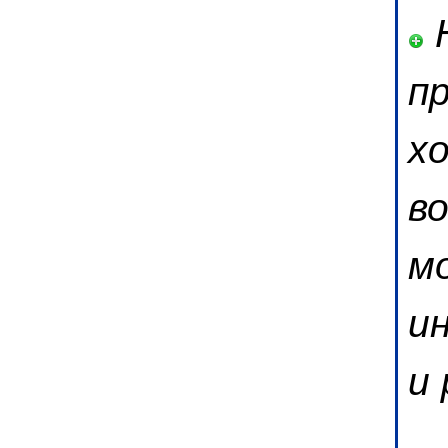
Н
п
х
во
м
и
и 