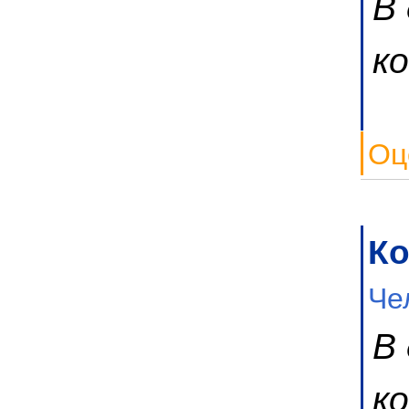
В
к
Оц
Ко
Че
В
к