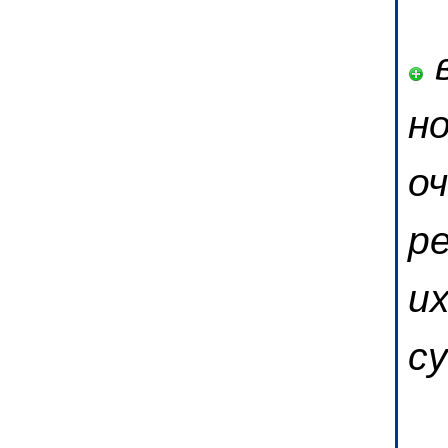
в
н
о
р
их
су