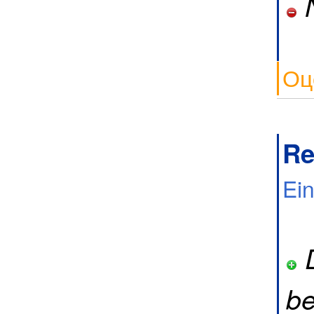
N
Оц
R
Ei
D
be