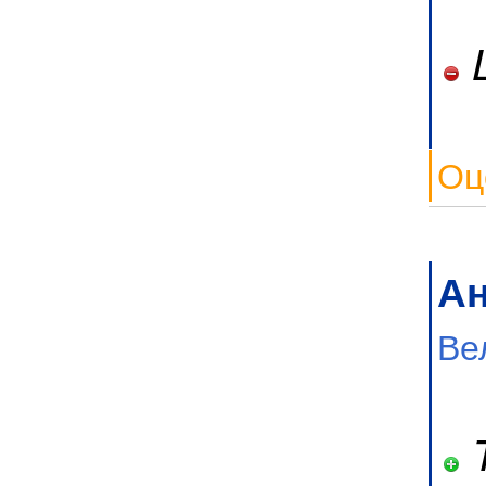
L
Оц
А
Ве
T