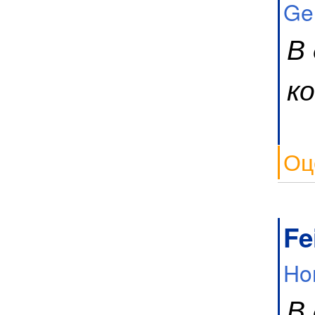
Ge
В
к
Оц
Fe
Ho
В