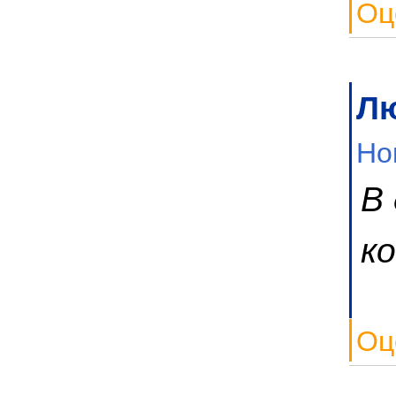
Оц
Л
Но
В
к
Оц