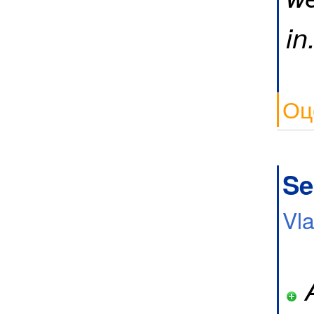
in
Оц
Se
Vl
A