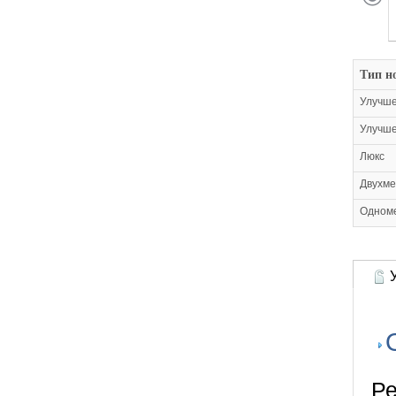
Тип н
Улучш
Улучше
Люкс
Двухме
Одном
У
Ре