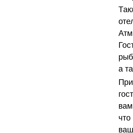
Так
оте
Атм
Гос
рыб
а т
При
гос
вам
что
ваш