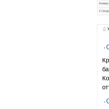
Номер-
Станд
У
Кр
ба
Ко
от