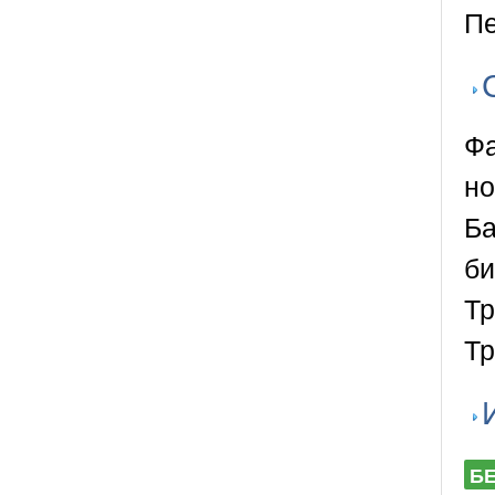
Пе
Фа
но
Ба
би
Тр
Тр
Б