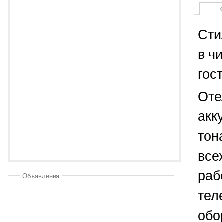
Сти
в ч
гос
Оте
акк
тон
все
раб
Объявления
тел
обо