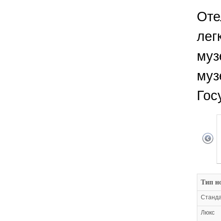
Оте
лег
муз
муз
Гос
Тип н
Станда
Люкс