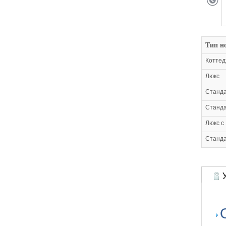
Тип н
Котте
Люкс
Станд
Станда
Люкс с
Станда
У