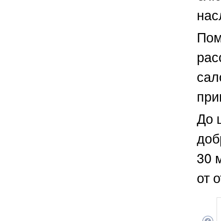
нас
Пом
рас
сал
при
До 
доб
30 
от 