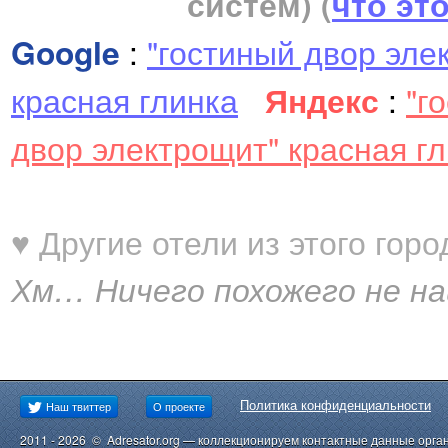
систем)
(
что эт
Google
:
"гостиный двор эле
красная глинка
Яндекс
:
"г
двор электрощит" красная гл
♥ Другие отели из этого горо
Хм… Ничего похожего не найде
Политика конфиденциальности
Наш твиттер
О проекте
2011 - 2026 © Adresator.org — коллекционируем контактные данные орга