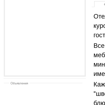
Оте
кур
гос
Все
меб
мин
име
Каж
Объявления
"шв
блю