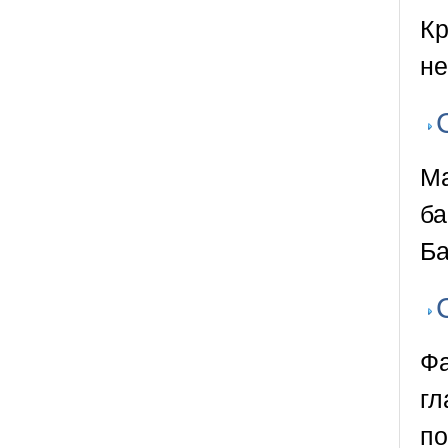
Кр
не
Ма
ба
Ба
Фа
гл
по