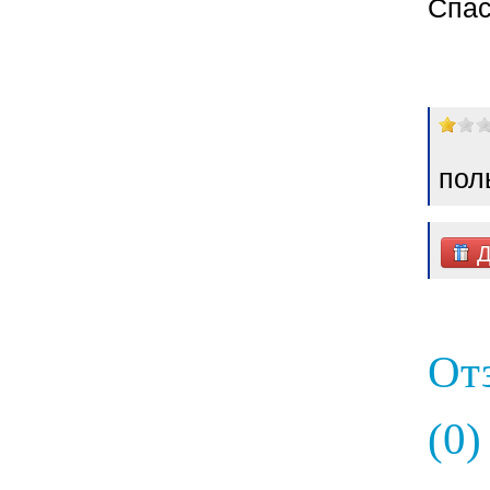
Спас
пол
Д
От
(0)