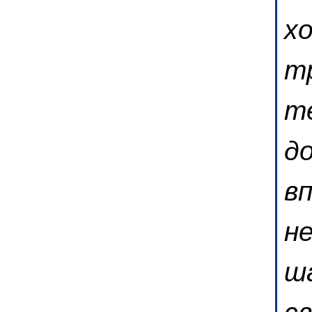
х
т
т
д
в
н
ш
с