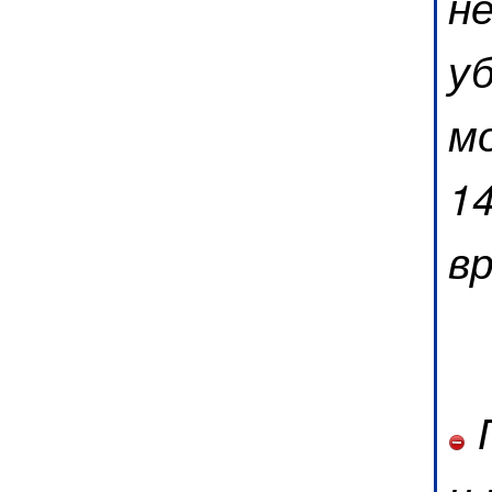
н
у
м
1
в
П