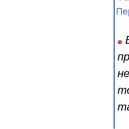
Пе
Б
пр
не
т
т