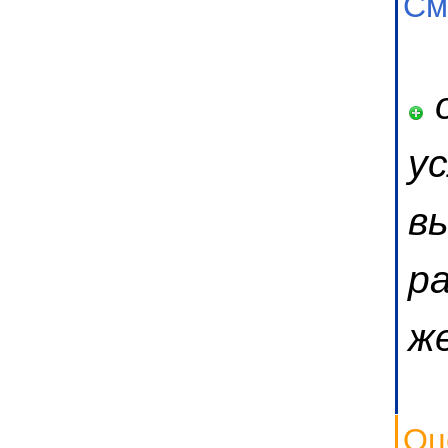
См
о
у
в
р
ж
Оц