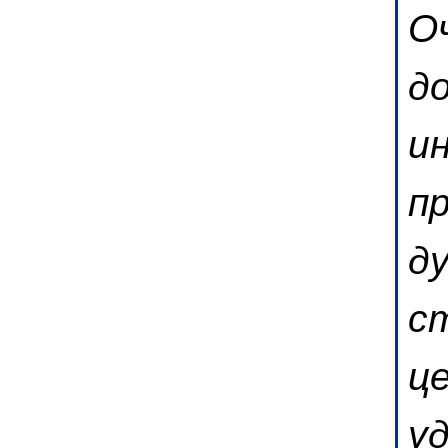
Оч
д
и
п
д
с
ц
у