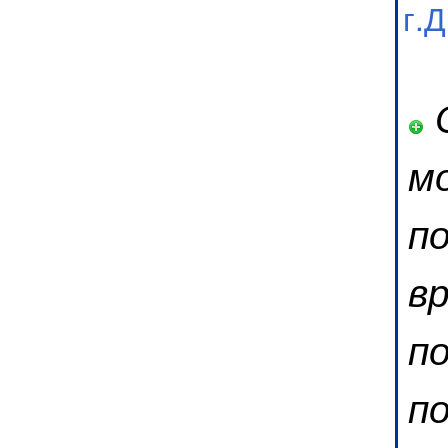
г.
О
м
п
в
п
п