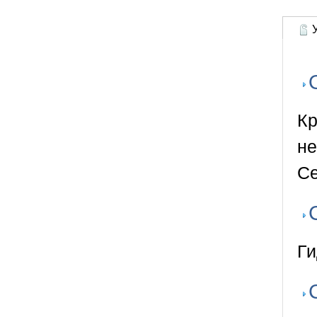
У
Кр
не
Се
Ги