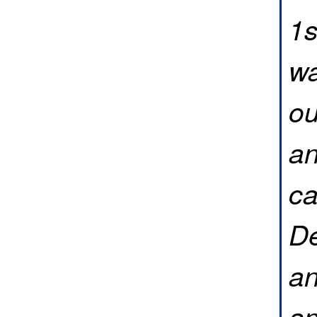
1s
wa
ou
an
ca
De
an
an