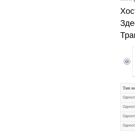
Хос
Зде
Тра
Тип н
Односп
Односп
Односп
Односп