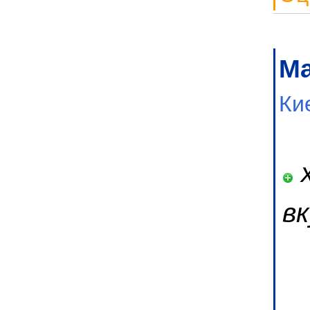
М
Ки
х
в