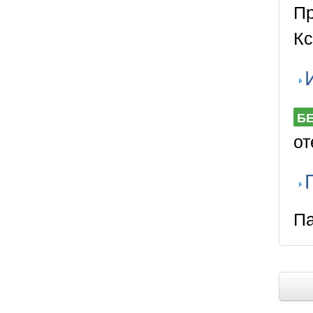
Пр
Кс
Б
от
Па