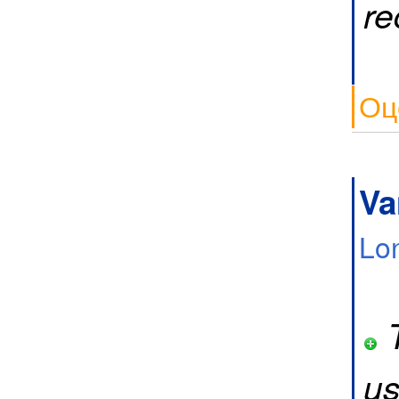
re
Оц
Va
Lo
T
us