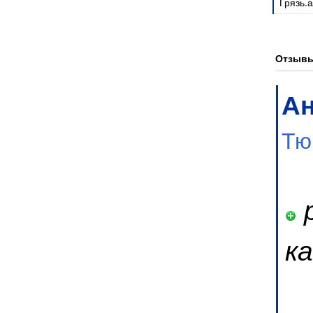
Грязь.
Отзывы
А
Тю
р
к