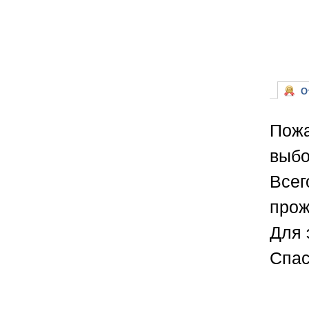
От
Пожа
выбо
Всег
прож
Для 
Спас