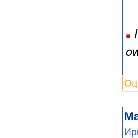
I
ow
Оц
М
Ир