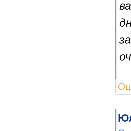
в
д
з
оч
Оц
Ю