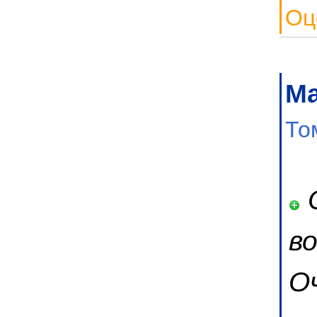
Оц
М
То
О
в
О