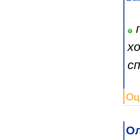
п
х
с
Оц
Ол