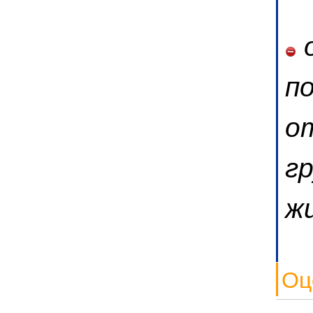
о
п
о
г
ж
Оц