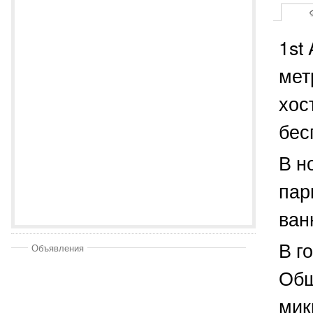
1st
мет
хос
бес
В н
пар
ван
В г
Объявления
Общ
мик