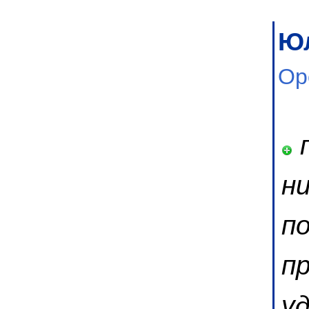
Ю
Ор
п
н
п
п
у