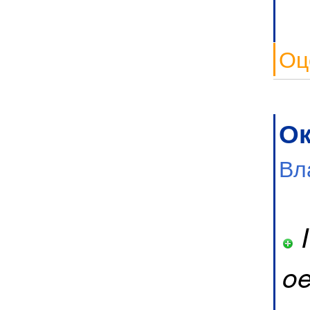
Оц
Ок
Вл
I
o