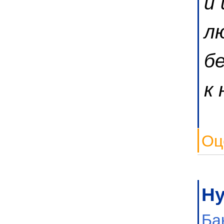
и
л
б
к 
Оц
Н
Ба