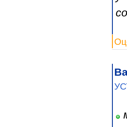
с
Оц
В
УС
м