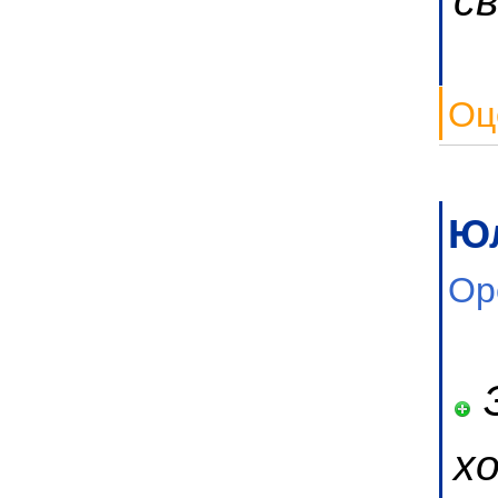
Оц
Ю
Ор
Э
х