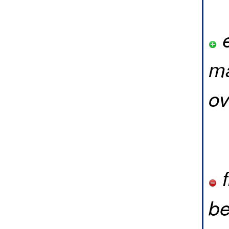
e
ma
ov
f
be