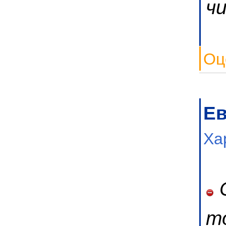
ч
Оц
Ев
Ха
С
т