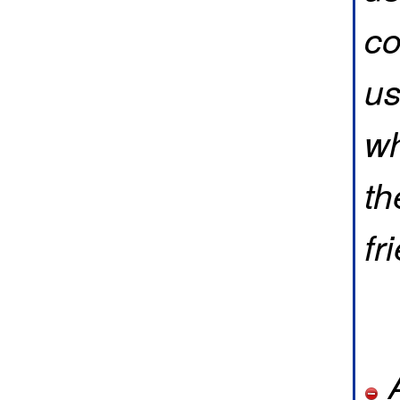
c
us
wh
th
fr
A