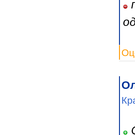
п
од
Оц
Ол
Кр
С