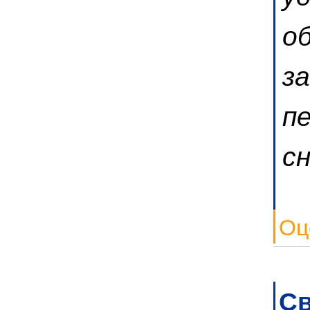
о
з
п
сн
Оц
Св