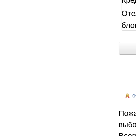
Оте
бло
От
Пожа
выбо
Всег