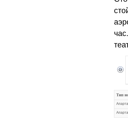
сто
аэр
час
теа
Тип н
Апарта
Апарта