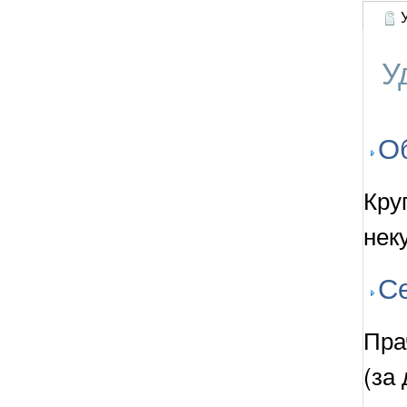
У
У
О
Кру
нек
С
Пра
(за