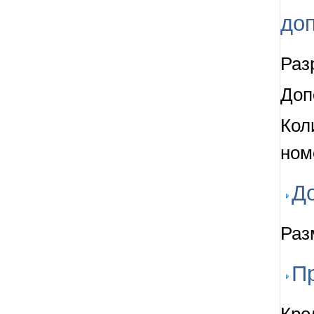
до
Раз
Доп
Кол
номе
Д
Раз
П
Кре