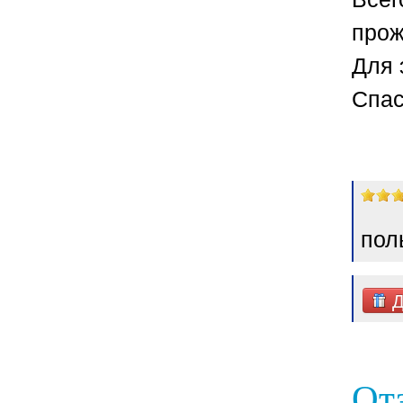
прож
Для 
Спас
пол
Д
От