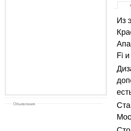
Из 
Кра
Апа
Fi 
Диз
доп
ест
Ста
Объявления
Мос
Сто