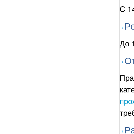
C 1
Ре
До 
О
Пра
кат
про
тре
Р