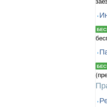
зае
И
БЕС
бес
П
БЕС
(пр
Пр
Ре