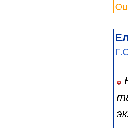
Оц
Е
Г.
Н
т
эк