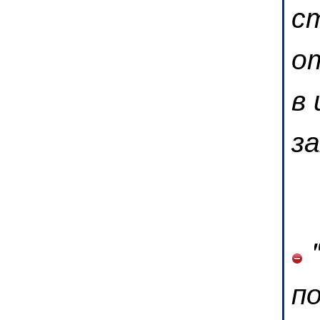
с
о
в
з
"
п