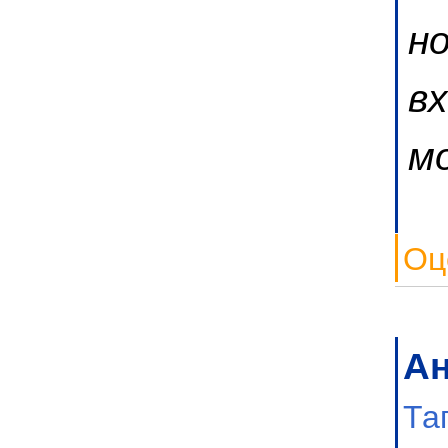
но
в
мо
Оц
А
Та