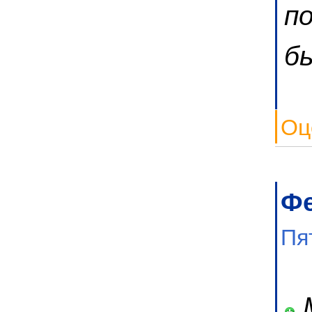
п
б
Оц
Ф
Пя
М