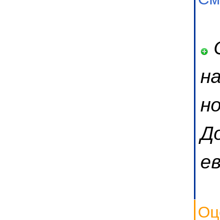
О
н
н
Д
ев
Оц