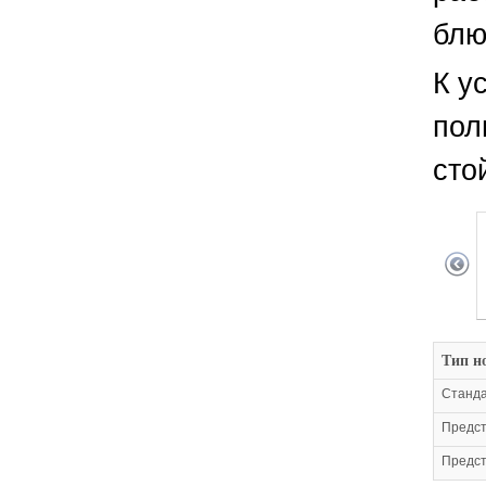
блю
К у
пол
сто
Тип н
Станда
Предст
Предст