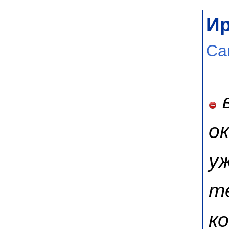
И
Са
в
о
уж
т
к