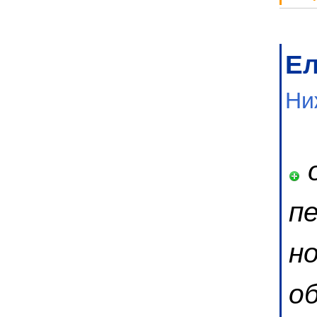
Е
Ни
о
п
н
о