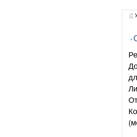
У
Ре
До
дл
Ли
От
Ко
(м