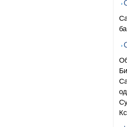
Са
ба
Об
Би
Са
од
Су
Кс