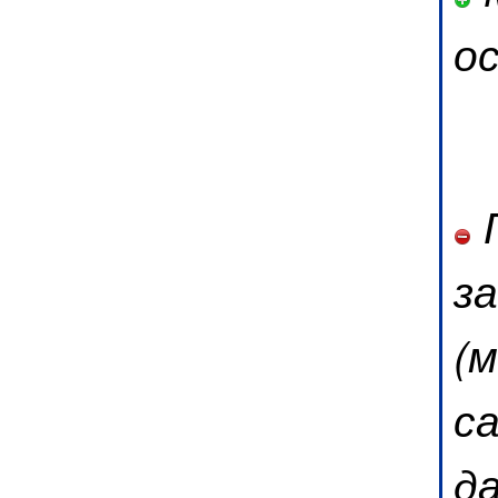
о
П
з
(
с
да