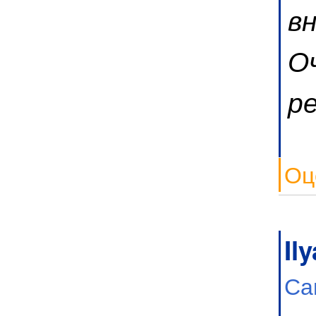
в
О
р
Оц
Ily
Са