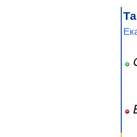
Та
Ек
G
B