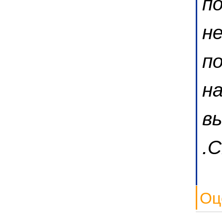
п
не
п
н
в
.
Оц