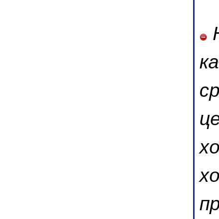
Н
к
с
ц
х
х
п