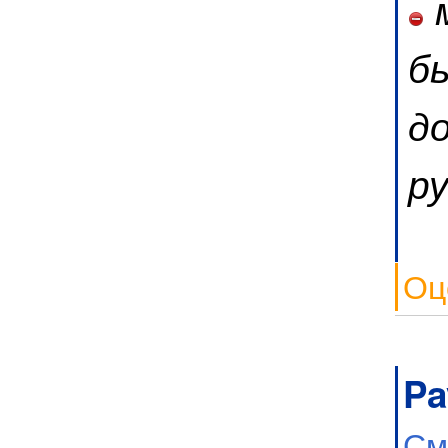
м
б
д
ру
Оц
Pa
См