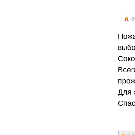
От
Пожа
выбо
Соко
Всег
прож
Для 
Спас