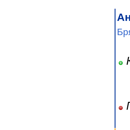
А
Бр
П