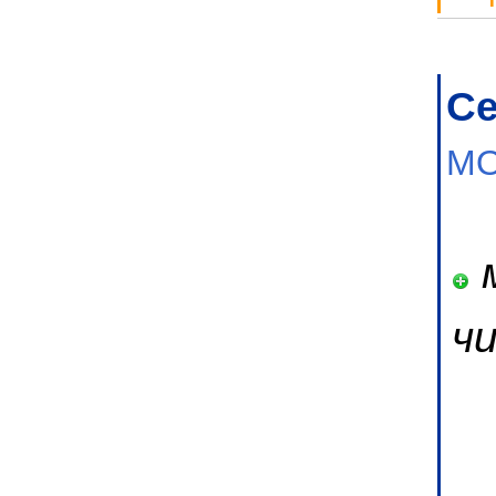
Се
МО
м
ч