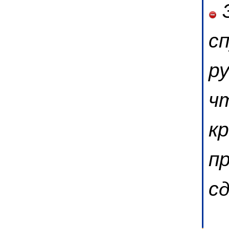
З
с
р
ч
к
п
с