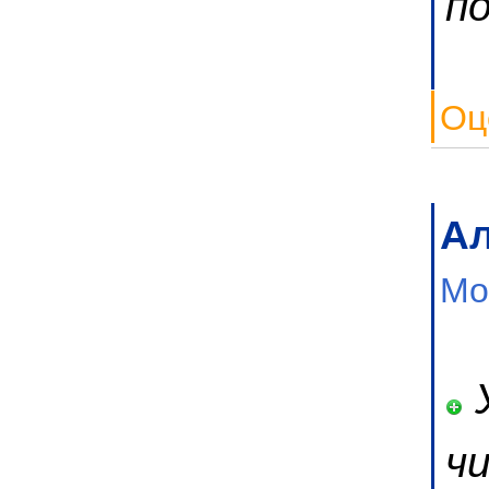
п
Оц
Ал
Мо
У
ч