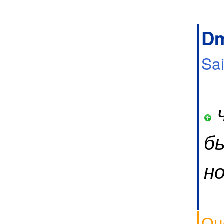
Dm
Sa
ч
бы
н
Оц