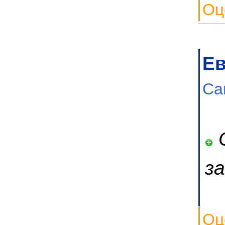
Оц
Ев
Са
О
з
Оц