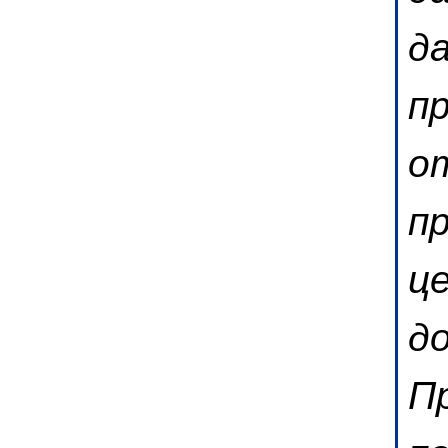
да
п
о
п
це
д
П