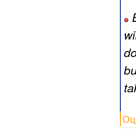
B
wi
do
bu
ta
Оц