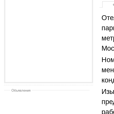
Оте
пар
мет
Мос
Ном
мен
кон
Изы
Объявления
пре
раб