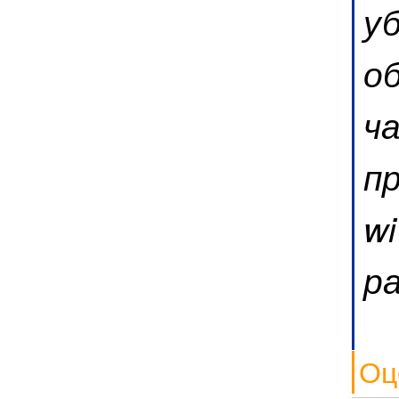
уб
об
ча
п
wi
р
Оц