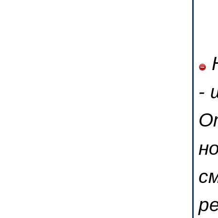
Н
-
О
н
с
р