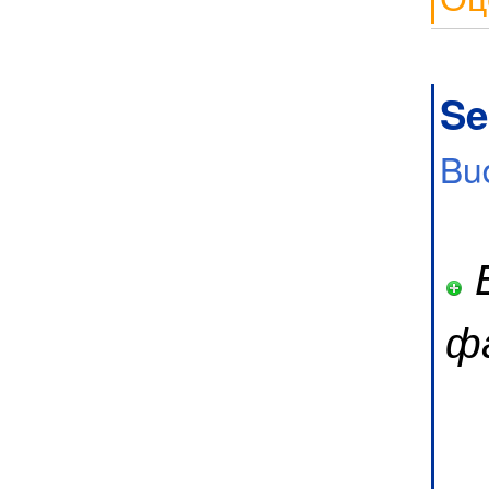
Se
Bu
В
ф