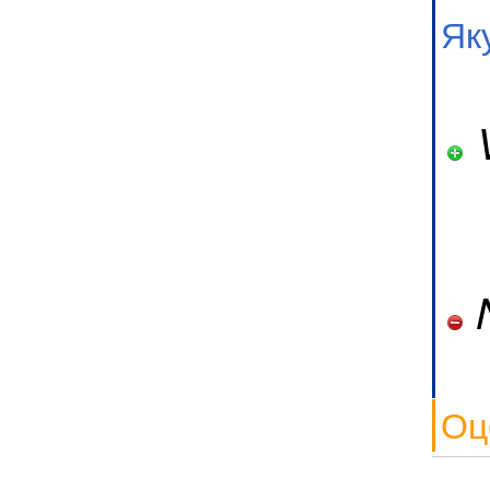
Як
V
N
Оц