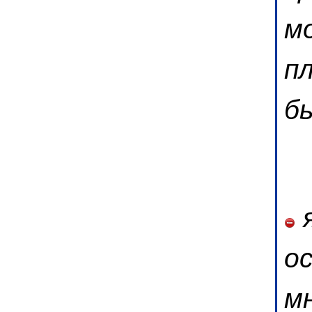
м
п
б
я
о
м