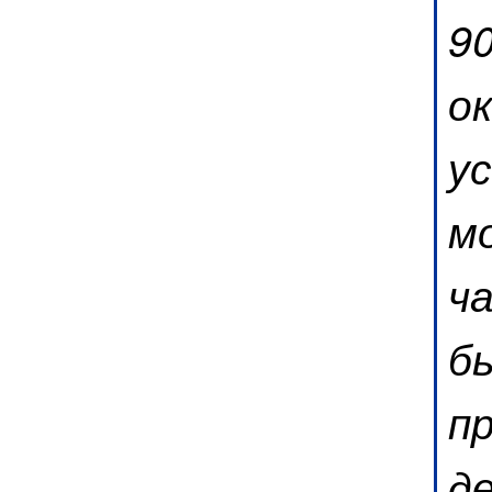
90
о
у
м
ч
б
п
д