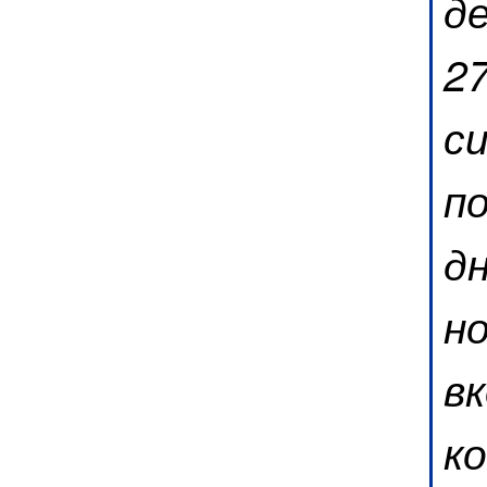
д
27
с
п
д
н
вк
к