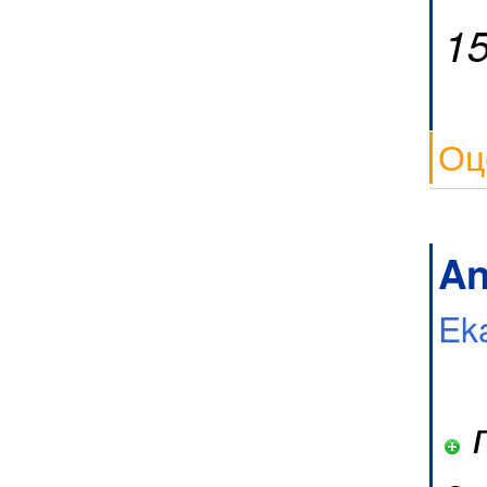
1
Оц
An
Ek
п