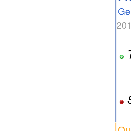
Ge
201
T
S
Оц