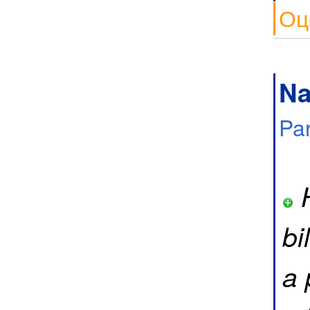
Оц
Na
Pa
H
bi
a 