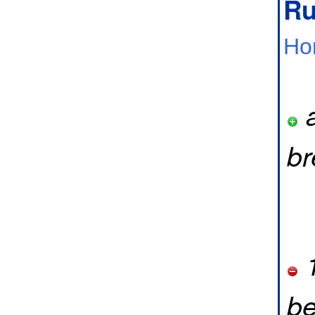
Ru
Но
a
br
1
be