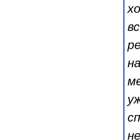
х
вс
р
н
м
у
с
н