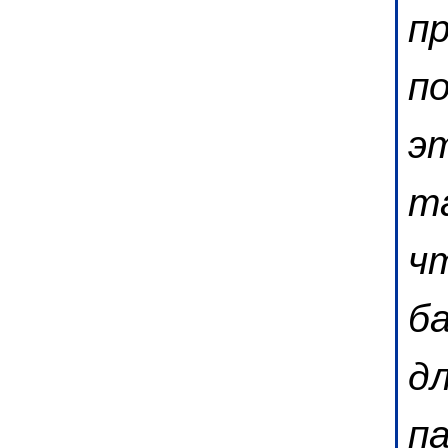
п
п
э
та
ч
б
д
па