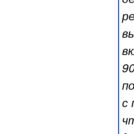
р
в
в
90
по
с
ч