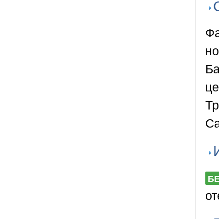
Фа
но
Ба
це
Тр
Са
Б
от