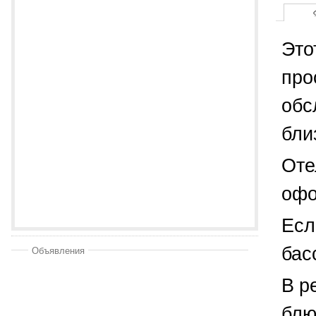
Это
про
обс
бли
Оте
офо
Есл
бас
Объявления
В р
блю