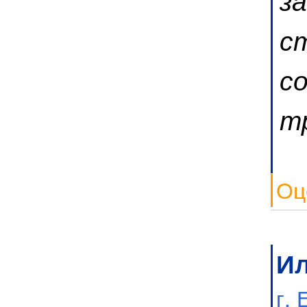
ст
со
т
Оц
И
г.