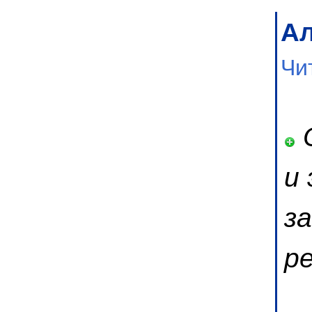
Ал
Чи
О
и
з
р