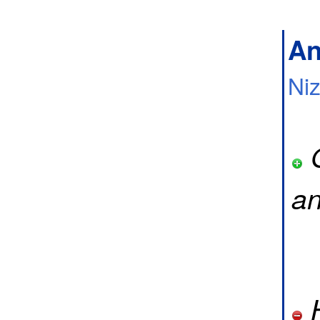
An
Ni
G
an
H