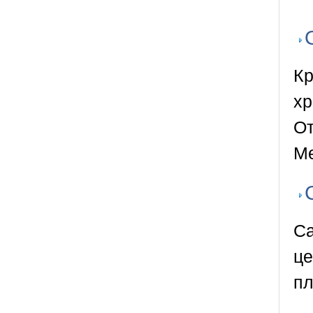
Кр
хр
От
Ме
Са
це
пл