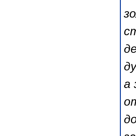
з
с
д
д
а
о
д
з