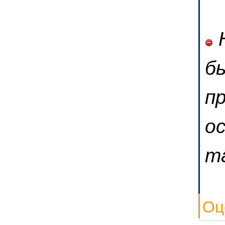
Н
б
п
о
т
Оц