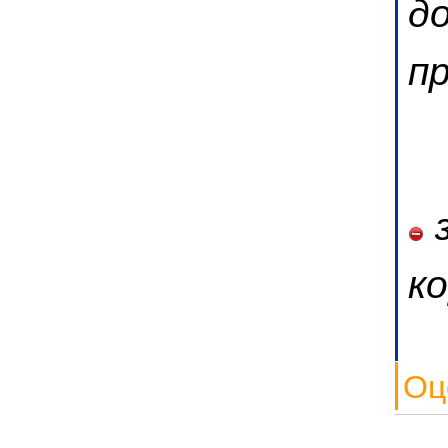
д
п
з
к
Оц