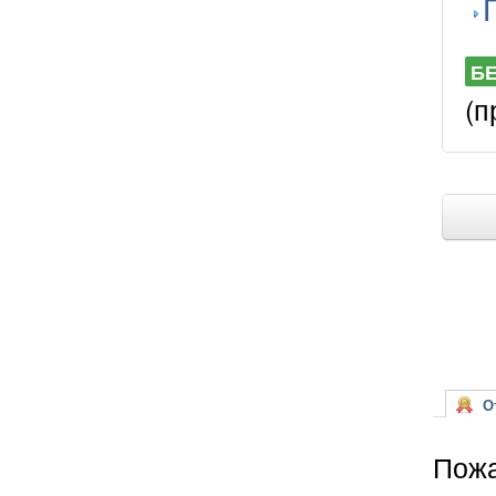
Б
(п
От
Пожа