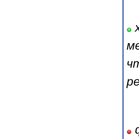
х
м
ч
р
ф