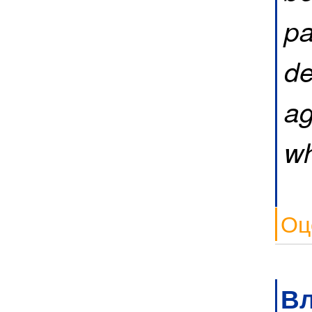
pa
de
ag
wh
Оц
В