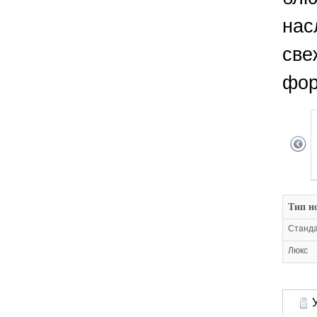
нас
све
фор
Тип н
Станд
Люкс
У