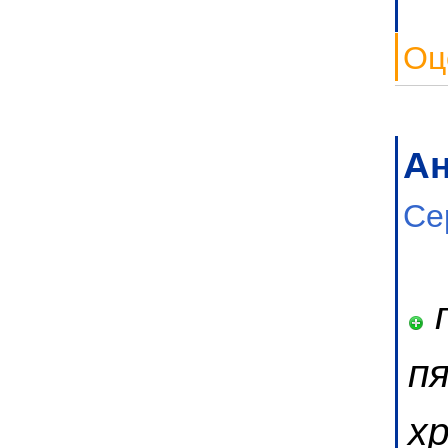
Оц
А
Се
п
п
х