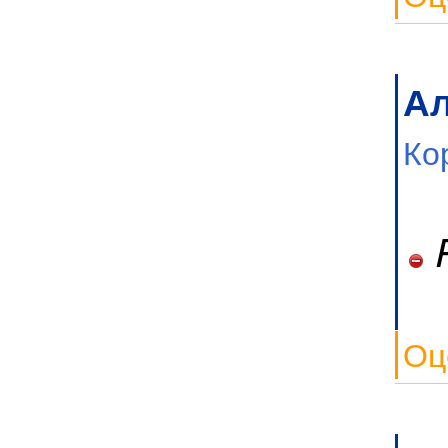
Ал
Ко
P
Оц