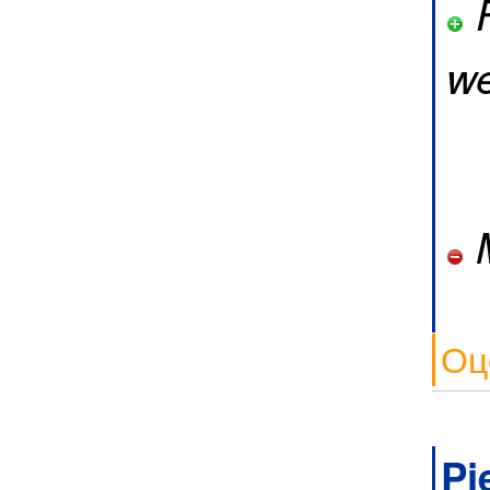
F
we
M
Оц
Pi