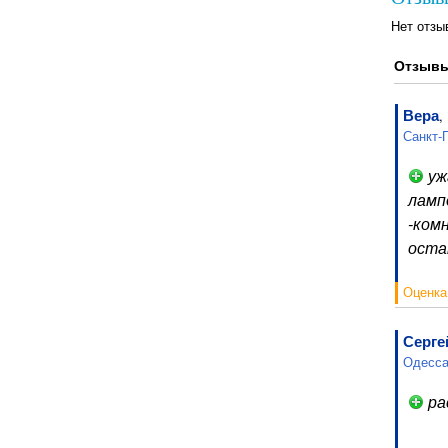
Нет отзы
Отзывы
Вера
,
Санкт-
уж
ламп
-ком
остан
Оценка
Серге
Одесса
ра