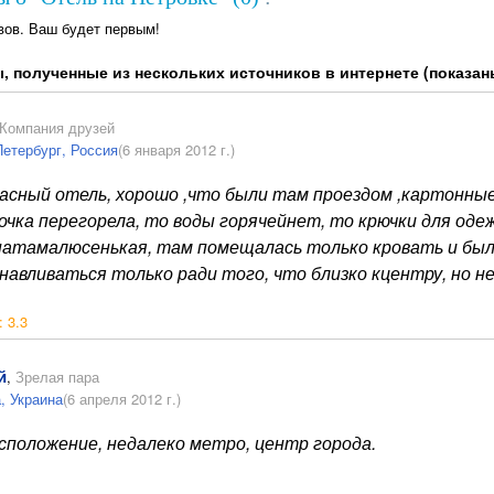
вов. Ваш будет первым!
, полученные из нескольких источников в интернете (показан
Компания друзей
Петербург, Россия
(6 января 2012 г.)
асный отель, хорошо ,что были там проездом ,картонные
очка перегорела, то воды горячейнет, то крючки для оде
натамалюсенькая, там помещалась только кровать и был 
авливаться только ради того, что близко кцентру, но не 
:
3.3
й
,
Зрелая пара
, Украина
(6 апреля 2012 г.)
сположение, недалеко метро, центр города.