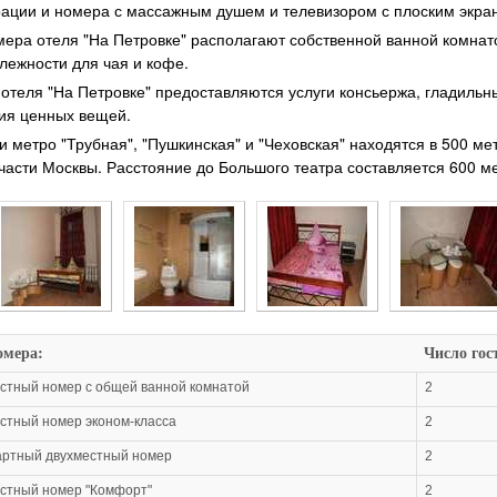
рации и номера с массажным душем и телевизором с плоским экра
мера отеля "На Петровке" располагают собственной ванной комнато
лежности для чая и кофе.
 отеля "На Петровке" предоставляются услуги консьержа, гладильн
ия ценных вещей.
 метро "Трубная", "Пушкинская" и "Чеховская" находятся в 500 мет
части Москвы. Расстояние до Большого театра составляется 600 ме
омера:
Число гос
стный номер с общей ванной комнатой
2
стный номер эконом-класса
2
ртный двухместный номер
2
стный номер "Комфорт"
2