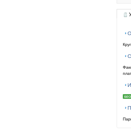
У
О
Кру
С
Фак
плат
И
БЕС
П
Парк