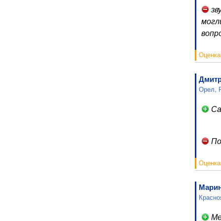
зв
могл
вопр
Оценка
Дмит
Орел, 
Са
По
Оценка
Мари
Красно
Ме