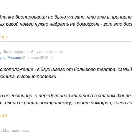
бланке бронирования не было указано, что это в принцип
ых какой номер нужно набрать на домофоне - вот это дос
:
6.7
,
Индивидуальный путешественник
ург, Россия
(19 января 2012 г.)
стоположение - в двух шагах от большого театра. самый 
ехника, высокие потолки
о не гостинца, а переделанная квартира в старом фонде. 
ки. двери скрипят пострашному, звонит домофон, когда го
:
4.6
н
,
Молодая пара