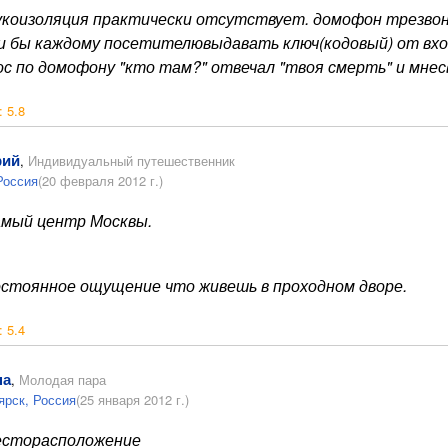
укоизоляция практически отсутствует. домофон трезвони
и бы каждому посетителювыдавать ключ(кодовый) от вход
ос по домофону "кто там?" отвечал "твоя смерть" и мне
:
5.8
рий
,
Индивидуальный путешественник
Россия
(20 февраля 2012 г.)
мый центр Москвы.
стоянное ощущение что живешь в проходном дворе.
:
5.4
на
,
Молодая пара
ярск, Россия
(25 января 2012 г.)
сторасположение