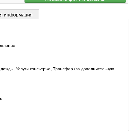
ая информация
опление
одежды, Услуги консьержа, Трансфер (за дополнительную
о.