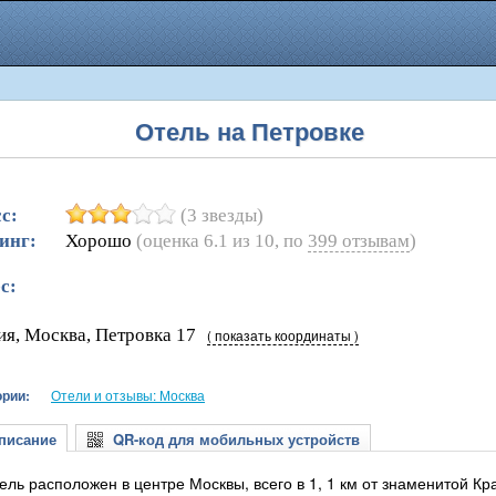
Отель на Петровке
с:
(3 звезды)
инг:
Хорошо
(оценка
6.1
из
10
, по
399
отзывам
)
с:
ия, Москва, Петровка 17
( показать координаты )
ории:
Отели и отзывы: Москва
исание
QR-код для мобильных устройств
ель расположен в центре Москвы, всего в 1, 1 км от знаменитой Кр