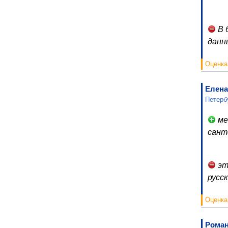
В 
данн
Оценка
Елена
Петерб
ме
сант
эт
русс
Оценка
Рома