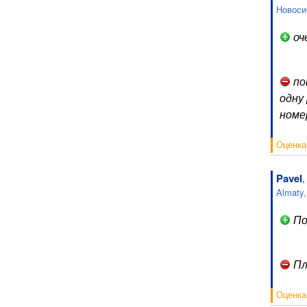
Новоси
оч
по
одну
номе
Оценка
Pavel
Almaty
По
Пл
Оценка