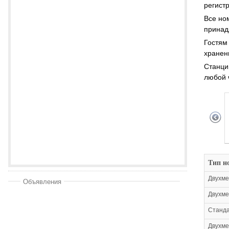
регист
Все но
принад
Гостям
хранен
Станции
любой 
Тип н
Двухме
Объявления
Двухме
Станда
Двухме