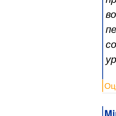
в
п
с
у
Оц
Mi