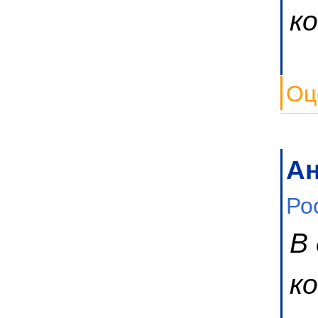
к
Оц
А
Ро
В
к