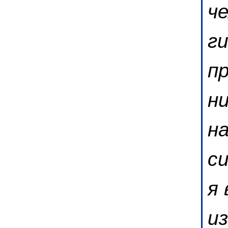
ч
г
п
н
н
с
я
и