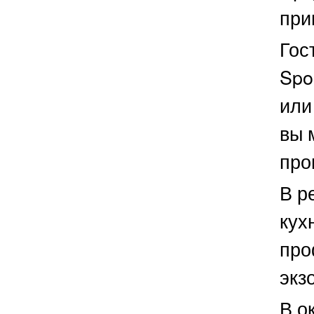
при
Гос
Spo
или
вы 
про
В р
кух
про
экз
В о