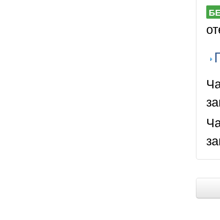
Б
от
Ча
за
Ча
за