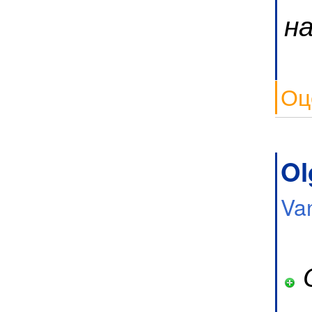
н
Оц
Ol
Va
О