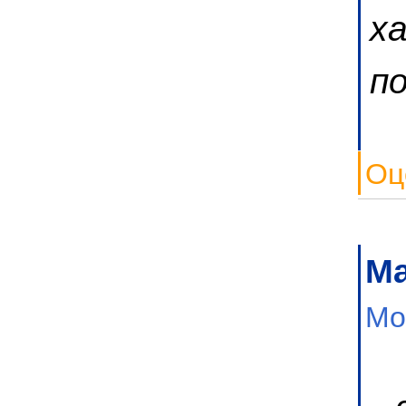
х
п
Оц
Ма
Мо
в