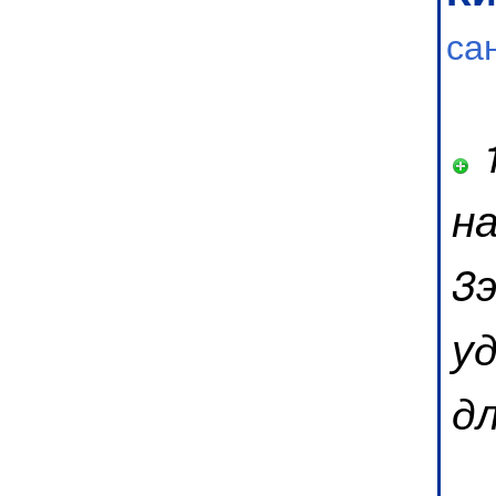
са
1
на
3
у
д