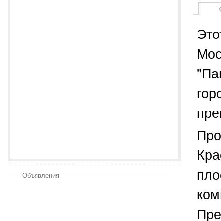
Это
Мос
"Па
гор
пре
Про
Кра
пло
Объявления
ком
Пре