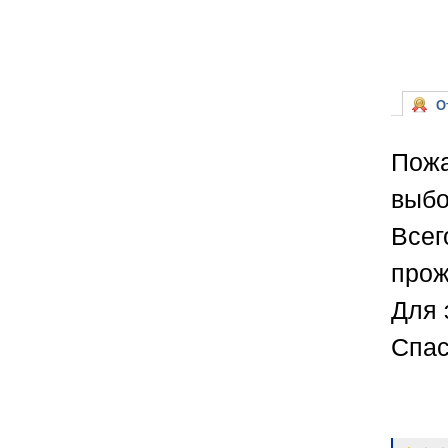
От
Пожа
выбо
Всег
прож
Для 
Спас