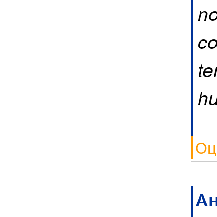
no
co
te
hu
Оц
А