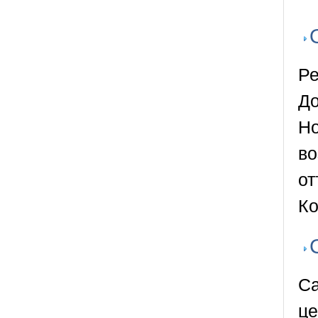
Ре
До
Но
во
от
К
Са
це