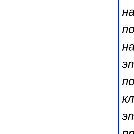
на
по
н
э
п
к
э
п