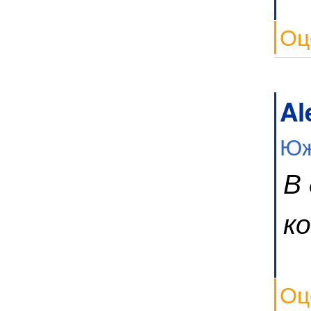
Оц
Al
Юж
В
к
Оц