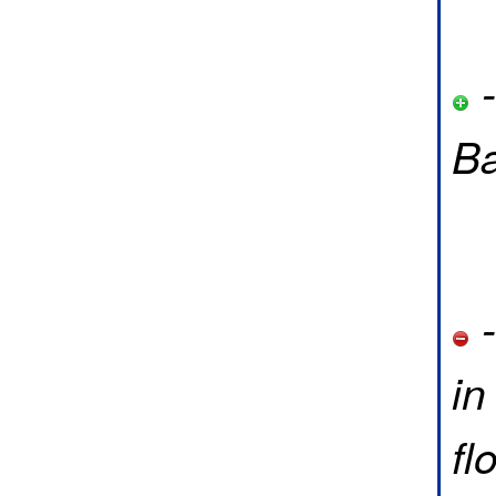
-
Ba
-
in
fl