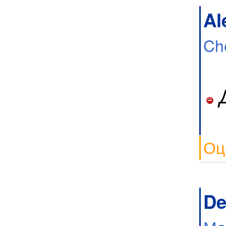
Al
Ch
Д
Оц
De