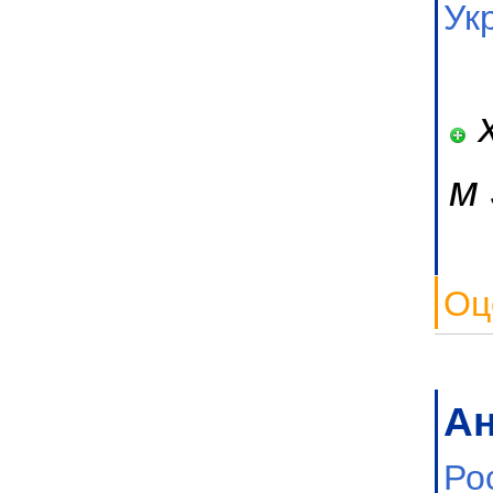
Ук
х
м
Оц
А
Ро