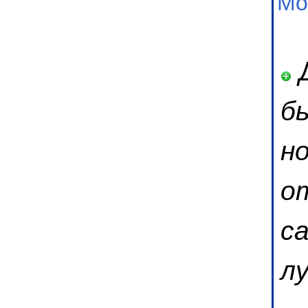
Мо
Д
б
н
о
с
лу