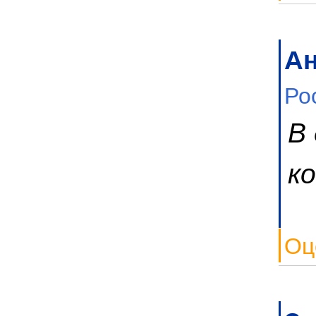
А
Ро
В
к
Оц