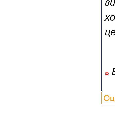
в
х
ц
В
Оц