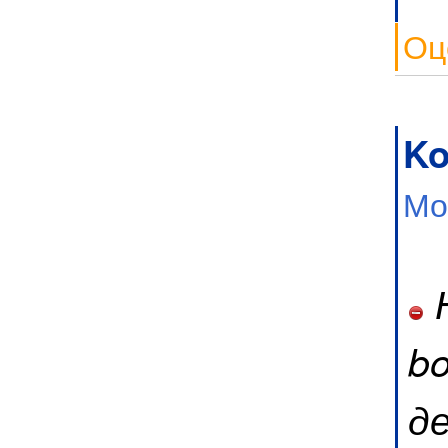
Оц
Ko
Мо
Н
b
д