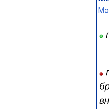
Mo
п
п
б
в