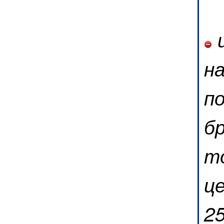
ц
н
п
б
то
ц
2