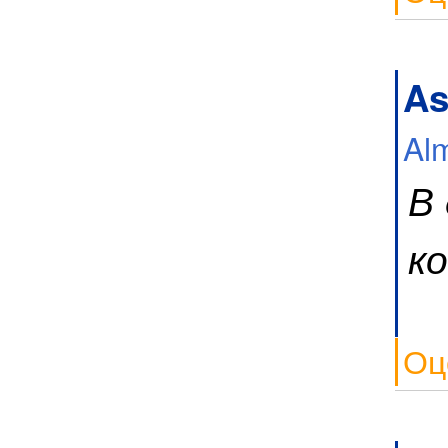
As
Al
В
к
Оц