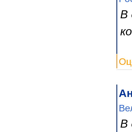
В
к
Оц
А
Ве
В