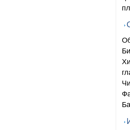
пл
Об
Би
Хи
гл
Чи
Фа
Ба