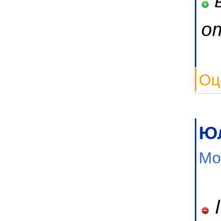
о
Оц
Ю
Мо
I