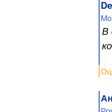
De
Mo
В
к
Оц
А
Ро