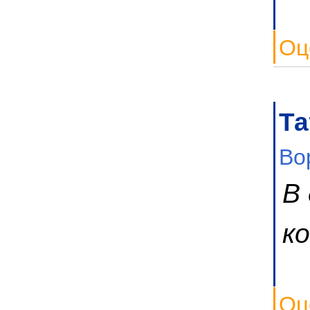
Оц
Та
Во
В
к
Оц