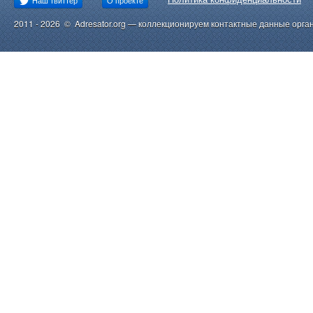
Наш твиттер
О проекте
2011 - 2026 © Adresator.org — коллекционируем контактные данные орга