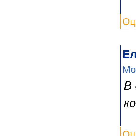
Оц
Е
Мо
В
к
Оц