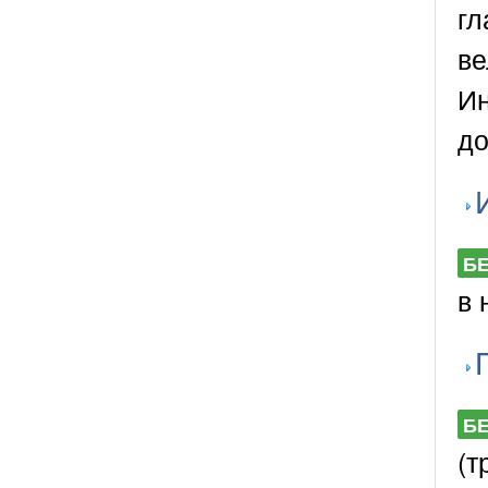
гл
ве
Ин
до
Б
в 
Б
(т