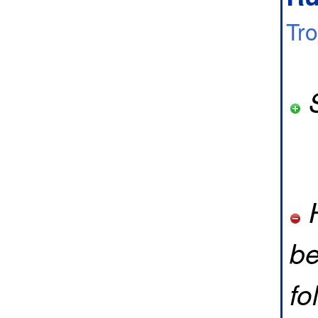
Tr
S
H
be
fo