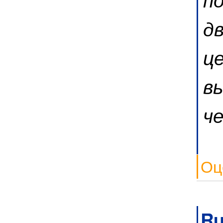
дв
це
в
ч
Оц
Ru