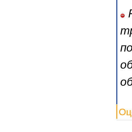
Р
т
п
о
о
Оц