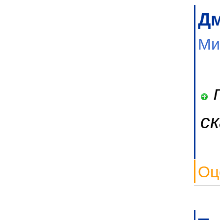
Д
Ми
п
с
Оц