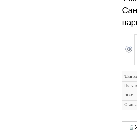
Сан
пар
Тип н
Полул
Люкс
Станда
У