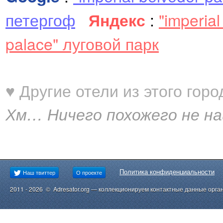
петергоф
Яндекс
:
"imperia
palace" луговой парк
♥ Другие отели из этого горо
Хм… Ничего похожего не найде
Политика конфиденциальности
Наш твиттер
О проекте
2011 - 2026 © Adresator.org — коллекционируем контактные данные орга