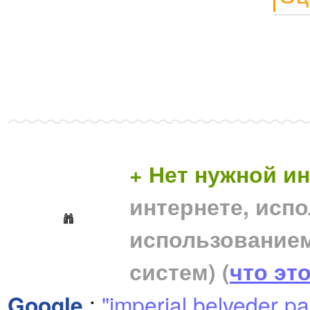
+ Нет нужной 
интернете, исп
использование
систем)
(
что эт
Google
:
"imperial belveder p