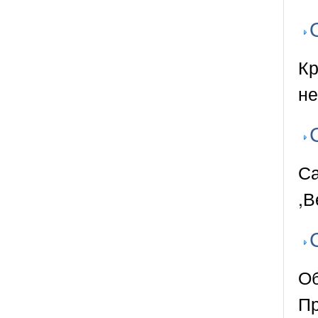
Кр
не
Са
,В
Об
Пр