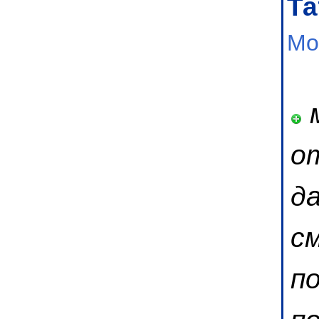
Та
Мо
м
от
д
с
п
п