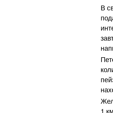
В с
под
инт
зав
нап
Пет
кол
пей
нах
Жел
1 к