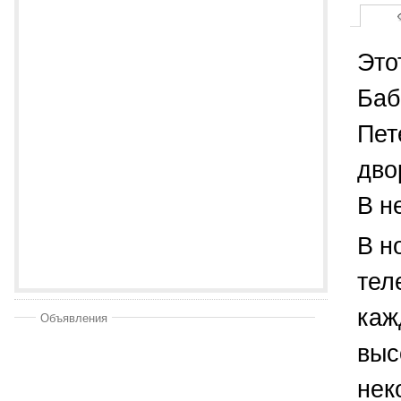
Это
Баб
Пет
дво
В н
В н
тел
каж
Объявления
выс
нек