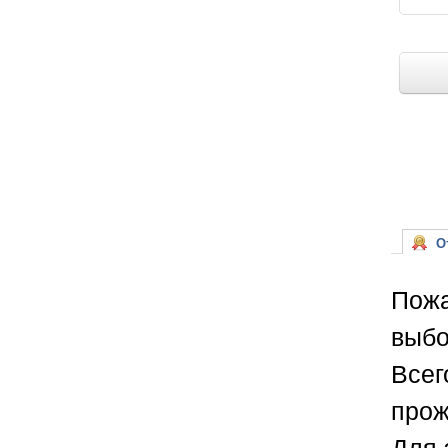
От
Пожа
выбо
Всег
прож
Для 