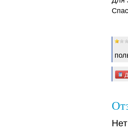
Спас
пол
Д
Отз
Нет