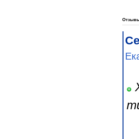
Отзывы
Се
Ек
Х
т