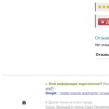
Д
Отзывы
Нет отзы
Отзывы
+ Этой информации недостаточно?
Поп
это?
) :
Google
:
"golden triangle apartments" отзы
♥ Другие отели из этого города:
Отель Звездный в городе Санкт-Петербур