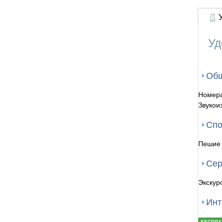
У
Уд
Об
Номера
Звукои
Спо
Пешие 
Се
Экскур
Инт
БЕСПЛА