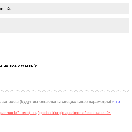
телей.
ы не все отзывы):
е запросы (будут использованы специальные параметры)
(
что
 apartments" телефон
,
"golden triangle apartments" восстания 24