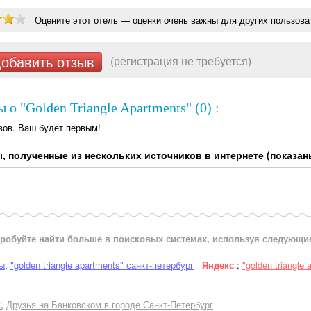
Оцените этот отель — оценки очень важны для других пользова
обавить отзыв
(регистрация не требуется)
 о "Golden Triangle Apartments" (0)
:
вов. Ваш будет первым!
, полученные из нескольких источников в интернете (показан
робуйте найти больше в поисковых системах, используя следующи
вы
,
"golden triangle apartments" санкт-петербург
Яндекс
:
"golden triangle
г
,
Друзья на Банковском в городе Санкт-Петербург