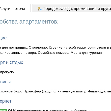
слуги в отеле
Порядок заезда, проживания и друг
обства апартаментов:
щие
 для некурящих, Отопление, Курение на всей территории отеля и 
золированные номера, Семейные номера, Места для курения
рт и Отдых
прогулки
рвисы
сионное бюро, Трансфер (за дополнительную плату),Индивидуальн
ернет
Wi-Fi предоставляется в номерах отеля бесплатно.
ТНО!