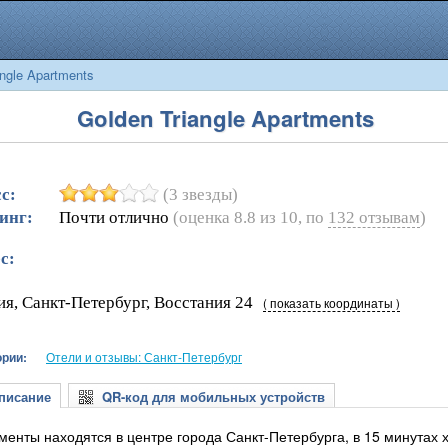
ngle Apartments
Golden Triangle Apartments
с:
(3 звезды)
инг:
Почти отлично
(оценка
8.8
из
10
, по
132
отзывам
)
с:
ия, Санкт-Петербург, Восстания 24
( показать координаты )
ории:
Отели и отзывы: Санкт-Петербург
исание
QR-код для мобильных устройств
менты находятся в центре города Санкт-Петербурга, в 15 минутах 