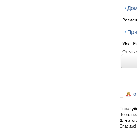
Дом
Размещ
При
Visa, E
Отель 
От
Пожалуйс
Всего не
Для этог
Спасибо!