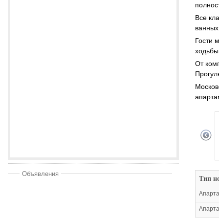
полнос
Все кл
ванных
Гости 
ходьбы
От ком
Прогул
Москов
апарта
Объявления
Тип н
Апарта
Апарта