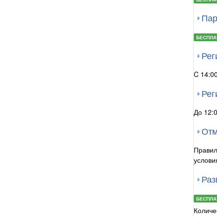
Пар
БЕСПЛА
Рег
C 14:0
Рег
До 12:
Отм
Правил
услови
Раз
БЕСПЛА
Количе