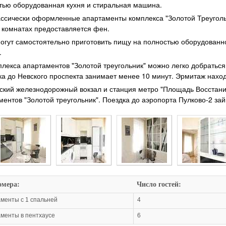
тью оборудованная кухня и стиральная машина.
ассически оформленные апартаменты комплекса "Золотой Треуголь
 комнатах предоставляется фен.
могут самостоятельно приготовить пищу на полностью оборудованной
.
плекса апартаментов "Золотой треугольник" можно легко добратьс
ка до Невского проспекта занимает менее 10 минут. Эрмитаж нахо
ский железнодорожный вокзал и станция метро "Площадь Восстани
ментов "Золотой треугольник". Поездка до аэропорта Пулково-2 зай
омера:
Число гостей:
менты с 1 спальней
4
менты в пентхаусе
6