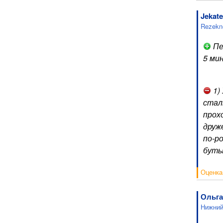
Jekate
Rezekn
Пе
5 ми
1)
стал
прох
друж
по-р
буты
Оценка
Ольга
Нижний