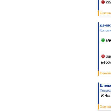
со
Оценка
Денис
Коломн
ме
за
небо
Оценка
Елена
Петроз
В да
Оценка