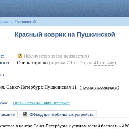
врик на Пушкинской
Красный коврик на Пушкинской
с:
(Количество звёзд неизвестно)
инг:
Очень хорошо
(оценка
7.1
из
10
, по
41
отзыву
)
с:
ия, Санкт-Петербург, Пушкинская 11
( показать координаты )
ории:
Отели и отзывы: Санкт-Петербург
исание
QR-код для мобильных устройств
 хостеле в центре Санкт-Петербурга к услугам гостей бесплатный W