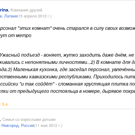
rina
,
Компания друзей
e, Латвия
(15 апреля 2012 г.)
рсонал "этих комнат" очень старался в силу своих возм
нут от метро
 Ужасный подъезд - воняет, жутко заходить даже днём, н
кивались с непонятными личностями...2) В комнате для д
ода.3) Маленькая кухонка, где заседал персонал, увлечённ
ественными кавказскими республиками. Приходилось пить 
оссийски "и так сойдёт" - сломанная хрустящая плитка п
лки от предыдущего постояльца в номере, дырявое покры
:
5.4
,
Семья со взрослыми детьми
 Новгород, Россия
(11 мая 2012 г.)