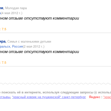
им
,
Молодая пара
а
(4 мая 2012 г.)
нном отзыве отсутствуют комментарии
:
7.5
ира
,
Семья с маленькими детьми
ральск, Россия
(2 мая 2012 г.)
нном отзыве отсутствуют комментарии
:
7.5
 поискать её в интернете, используя следующие запросы (с испол
 отзывы
,
"красный коврик на пушкинской" санкт-петербург
Яндекс
:
"кра