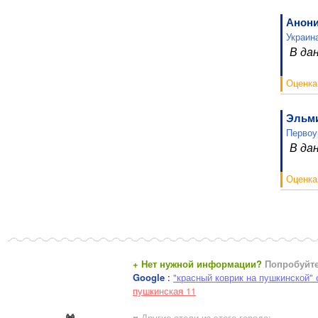
Анон
Украин
В да
Оценка
Эльм
Первоу
В да
Оценка
+ Нет нужной информации?
Попробуйте
Google
:
"красный коврик на пушкинской"
пушкинская 11
♥ Другие отели из этого города: