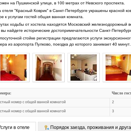
ожен на Пушкинской улице, в 100 метрах от Невского проспекта.
 отеля "Красный Коврик" в Санкт-Петербурге украшены красной ко
ре к услугам гостей общая ванная комната.
нутах ходьбы от хостела находятся Московский железнодорожный в
 вы найдете исторические достопримечательности Санкт-Петербург
глосуточной стойке регистрации предлагаются услуги экскурсионно
ера из аэропорта Пулково, поездка до которого занимает 40 минут.
омера:
Число гос
стный номер с общей ванной комнатой
2
стный номер с общей ванной комнатой
3
слуги в отеле
Порядок заезда, проживания и друг