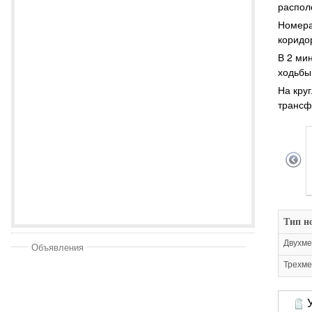
распол
Номера
коридо
В 2 ми
ходьбы
На кру
трансф
Тип н
Двухме
Объявления
Трехме
У