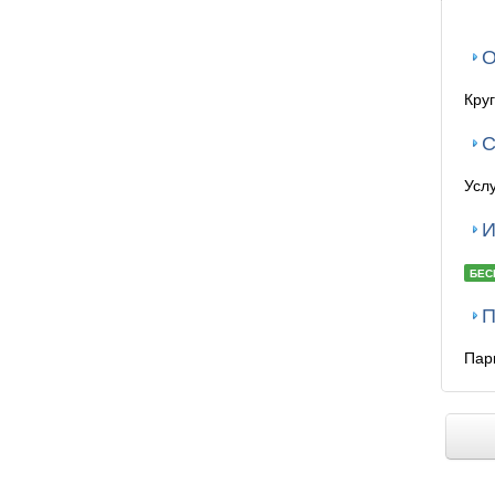
О
Кру
С
Усл
И
БЕС
П
Парк