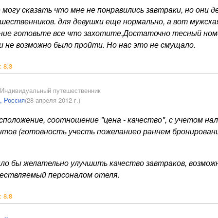
 могу сказать что мне не понравились завтраки, но они д
шественников. для девушки еще нормально, а вот мужская
ние готовьте все что захотите.Достаточно тесный номе
и не возможно было пройти. Но нас это не смущало.
:
8.3
Индивидуальный путешественник
, Россия
(28 апреля 2012 г.)
сположение, соотношение "цена - качество", с учетом на
нтов (готовность учесть пожеланиео раннем бронировани
ло бы желательно улучшить качество завтраков, возможн
ествляемый персоналом отеля.
:
8.8