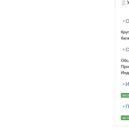
У
О
Кру
баг
С
Обс
Про
Инд
И
БЕС
П
БЕС