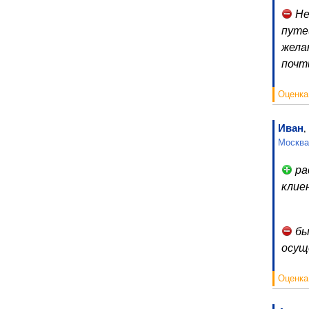
Не
путе
жела
почт
Оценка
Иван
,
Москва
ра
клие
бы
осущ
Оценка