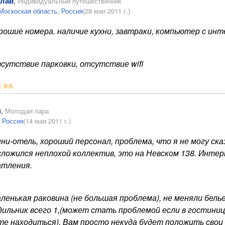
лав
,
Индивидуальный путешественник
Москоская область, Россия
(28 мая 2011 г.)
рошие номера. наличие кухни, завтраки, компьютер с ин
сутствие парковки, отсутствие wifi
:
9.6
н
,
Молодая пара
 Россия
(14 мая 2011 г.)
ни-отель, хороший персонал, проблема, что я не могу ска
сложился неплохой коллектив, это на Невском 138. Интер
атления.
ленькая раковина (не большая проблема), не меняли белье
дильник всего 1,(может стать проблемой если в гостиниц
те находиться). Вам просто некуда будет положить свои