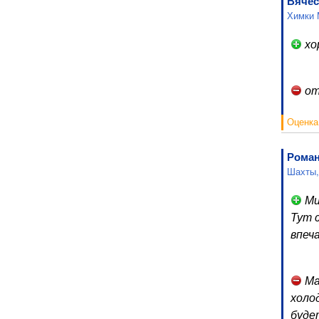
Вячес
Химки 
хо
от
Оценка
Рома
Шахты,
Ми
Тут 
впеч
Ма
холо
буде