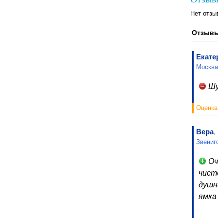
Нет отзы
Отзывы
Екате
Москва
Шу
Оценка
Вера
,
Звениг
Оч
чист
душн
ямка