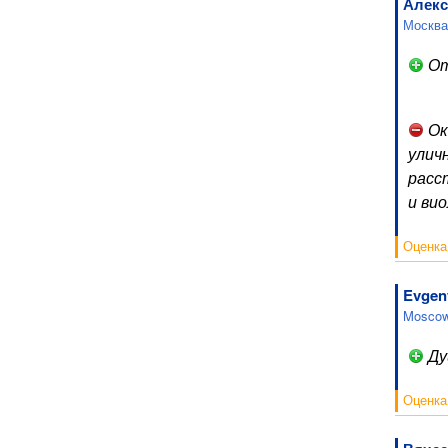
Алекс
Москва
От
Ок
улич
расс
и вио
Оценка
Evgen
Moscow
Ду
Оценка