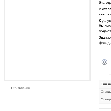
благод
В отел
завтра
К услу
Вы смо
подают
Здание
фасада
Тип н
Объявления
Станд
Станда