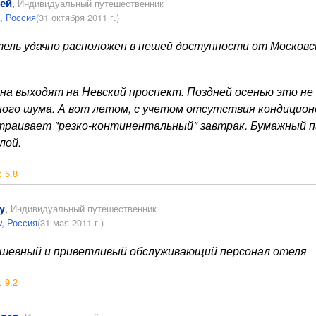
ей
,
Индивидуальный путешественник
, Россия
(31 октября 2011 г.)
ель удачно расположен в пешей доступности от Московск
на выходят на Невский проспект. Поздней осенью это не
ного шума. А вот летом, с учетом отсутствия кондицион
траивает "резко-континентальный" завтрак. Бумажный па
лой.
:
5.8
y
,
Индивидуальный путешественник
, Россия
(31 мая 2011 г.)
шевный и приветливый обслуживающий персонал отеля
:
9.2