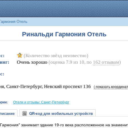
Гармония Отель
Ринальди Гармония Отель
с:
(Количество звёзд неизвестно)
инг:
Очень хорошо
(оценка
7.9
из
10
, по
162
отзывам
)
с:
ия, Санкт-Петербург, Невский проспект 136
( показать координат
ории:
Отели и отзывы: Санкт-Петербург
исание
QR-код для мобильных устройств
"Гармония" занимает здание 19-го века расположенное на знаменит