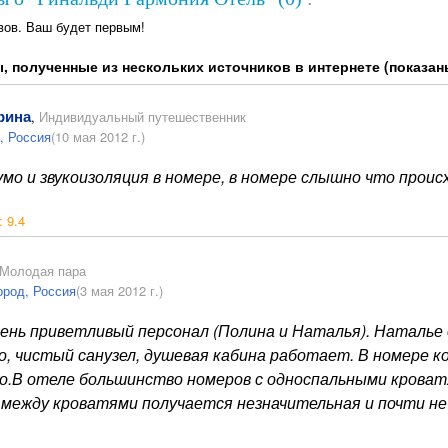
вов. Ваш будет первым!
, полученные из нескольких источников в интернете (показан
рина
,
Индивидуальный путешественник
, Россия
(10 мая 2012 г.)
мо и звукоизоляция в номере, в номере слышно что происх
:
9.4
Молодая пара
ород, Россия
(3 мая 2012 г.)
ень приветливый персонал (Полина и Наталья). Наталье 
о, чистый санузел, душевая кабина работает. В номере к
о.В отеле большинство номеров с односпальными кроватя
 между кроватями получается незначительная и почти н