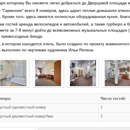
аря которому Вы сможете легко добраться до Дворцовой площади 
е "Гармония" всего 8 номеров, здесь царит теплая домашняя атмо
к. Кроме того, здесь имеется полностью оборудованная кухня, бла
гам гостей аренда велосипедов и автомобилей, а также турбюро и 
жете за 7-8 минут дойти до всевозможных музыкальных площадок (жи
 превосходные блюда.
, в котором находится отель, было создано по проекту знаменитог
 выполнен по чертежам художника Ильи Репина.
омера:
Число гостей:
артный одноместный номер
1
ртный двухместный номер/Твин
2