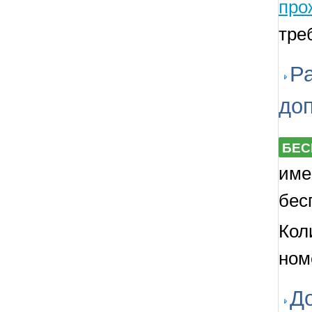
про
тре
Р
до
БЕС
име
бес
Кол
номе
Д