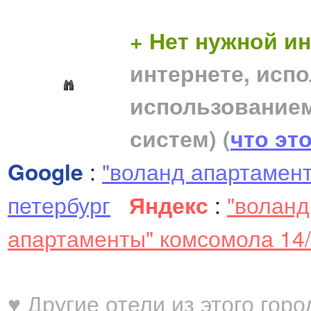
+ Нет нужной 
интернете, исп
использование
систем)
(
что эт
Google
:
"воланд апартамен
петербург
Яндекс
:
"воланд
апартаменты" комсомола 14
♥ Другие отели из этого горо