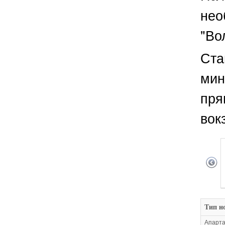
нео
"Во
Ста
мин
пря
вок
Тип н
Апарта