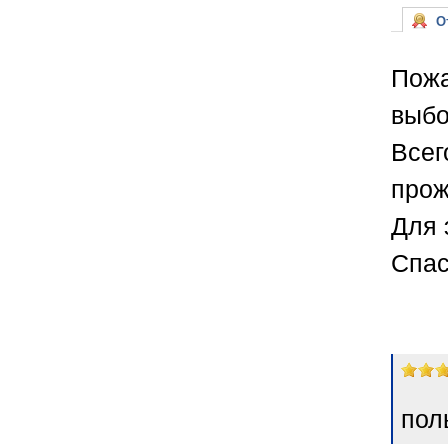
От
Пожа
выбо
Всег
прож
Для 
Спас
пол