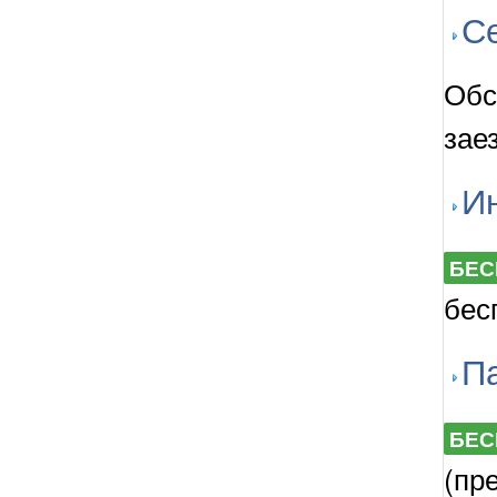
С
Обс
зае
И
БЕС
бес
П
БЕС
(пр