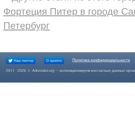
Фортеция Питер в городе Са
Петербург
Политика конфиденциальности
Наш твиттер
О проекте
2011 - 2026 © Adresator.org — коллекционируем контактные данные орга