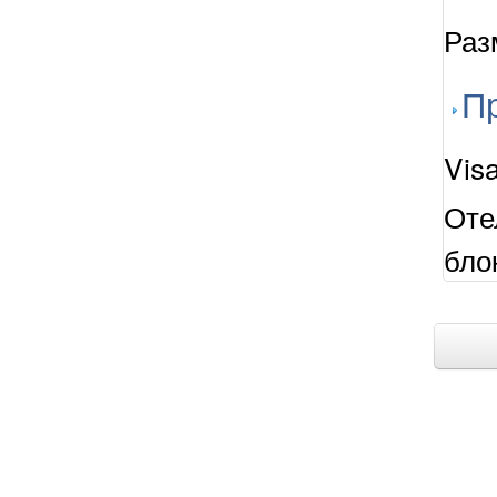
Раз
П
Vis
Оте
бло