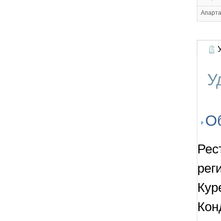
Апарт
У
У
О
Рес
рег
Кур
Кон