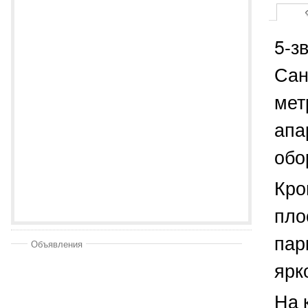
5-з
Сан
мет
апа
обо
Кро
пло
пар
Объявления
ярк
На 