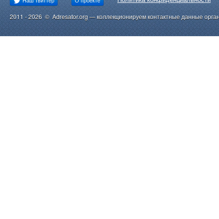
Наш твиттер
О проекте
2011 - 2026 © Adresator.org — коллекционируем контактные данные орга