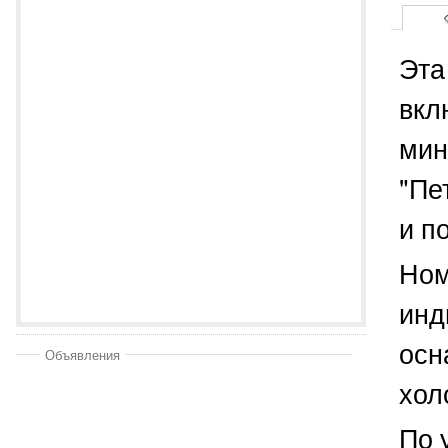
Эта
вкл
мин
"Пе
и п
Ном
инд
осн
Объявления
хол
По 