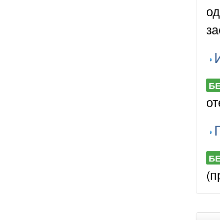
од
за
Б
от
Б
(п