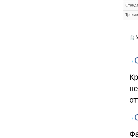
Станда
Трехме
У
Кр
не
от
Фа