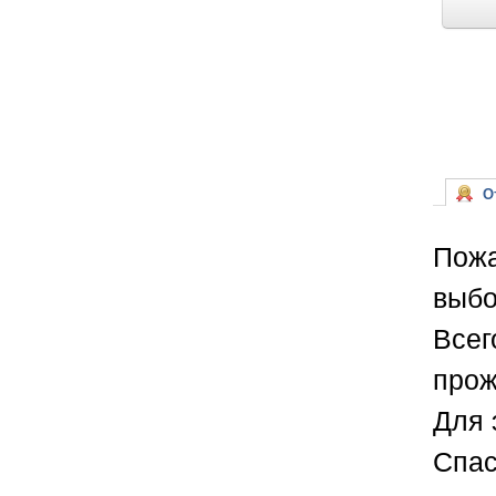
От
Пожа
выбо
Всег
прож
Для 
Спас