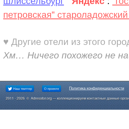
шлиссельбург
Яндекс
:
"го
петровская" староладожский
♥ Другие отели из этого горо
Хм… Ничего похожего не найде
Политика конфиденциальности
Наш твиттер
О проекте
2011 - 2026 © Adresator.org — коллекционируем контактные данные орга