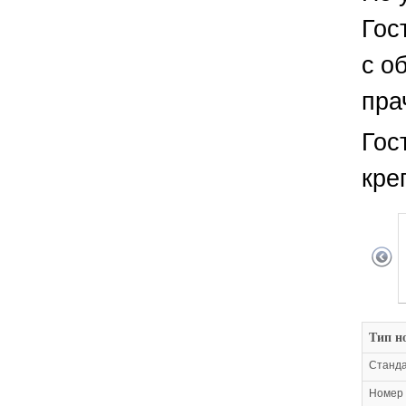
Гос
с о
пра
Гос
кре
Тип н
Станда
Номер 