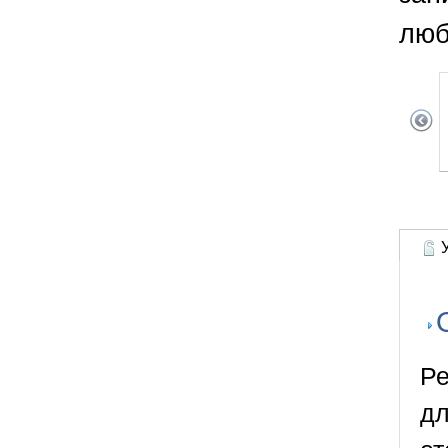
люб
У
Ре
дл