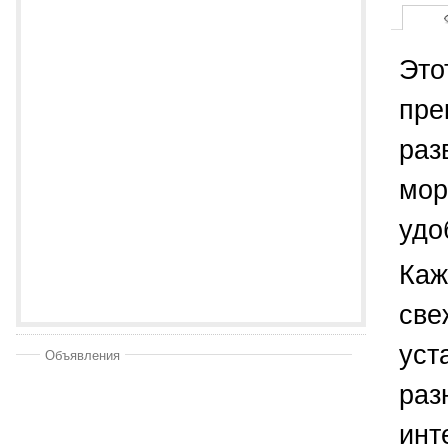
Это
пре
раз
мор
удо
Каж
све
уст
Объявления
раз
инт