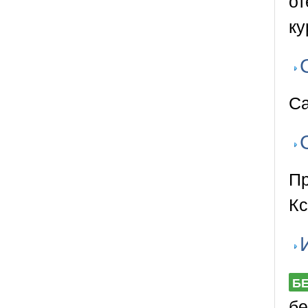
от
ку
С
Пр
Кс
Б
бе