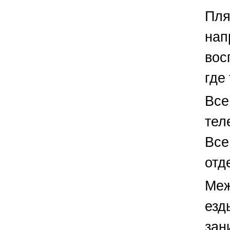
Пля
нап
вос
где
Все
тел
Все
отд
Меж
езд
зан