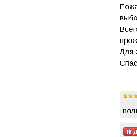
Пожа
выбо
Всег
прож
Для 
Спас
пол
Д