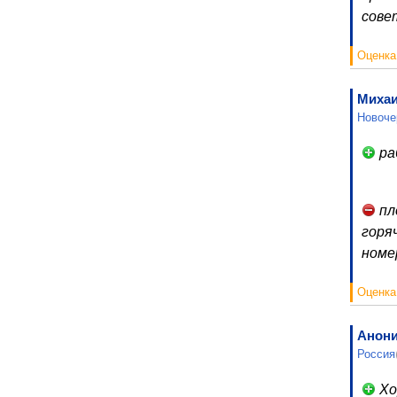
сове
Оценка
Миха
Новоче
ра
пл
горя
номе
Оценка
Анон
Россия
Хо