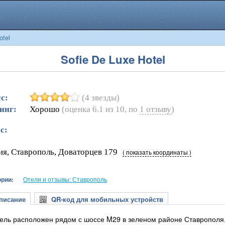
otel
Sofie De Luxe Hotel
с:
(4 звезды)
инг:
Хорошо
(оценка
6.1
из
10
, по
1
отзыву
)
с:
ия, Ставрополь, Доваторцев 179
( показать координаты )
ории:
Отели и отзывы: Ставрополь
исание
QR-код для мобильных устройств
тель расположен рядом с шоссе M29 в зеленом районе Ставрополя.