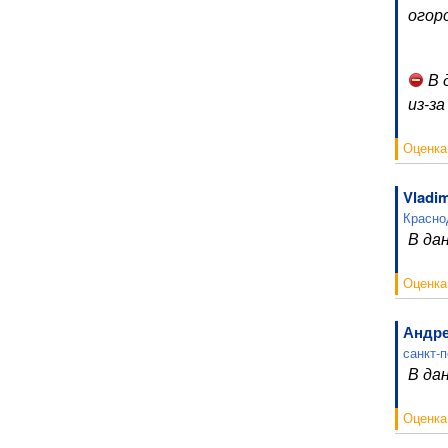
огор
В 
из-з
Оценка
Vladim
Красно
В да
Оценка
Андр
санкт-
В да
Оценка