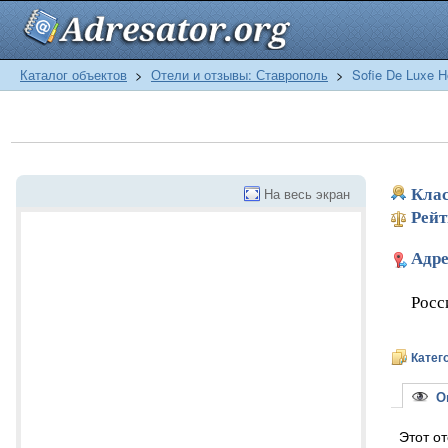
Каталог объектов
>
Отели и отзывы: Ставрополь
>
Sofie De Luxe H
На весь экран
Клас
Рейт
Адре
Росс
Катег
Оп
Этот о