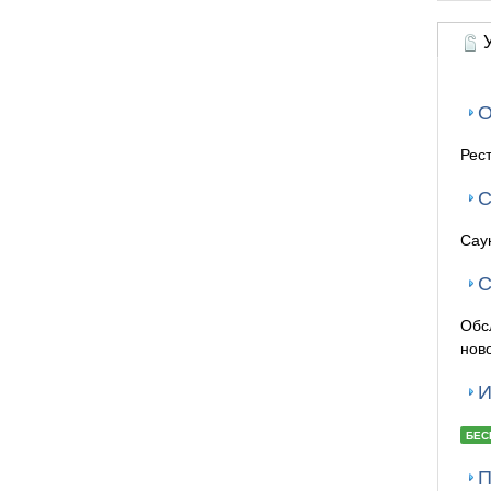
У
О
Рес
С
Сау
С
Обс
нов
И
БЕС
П