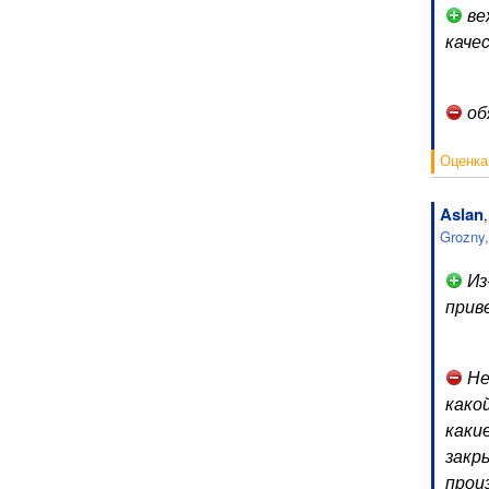
ве
каче
об
Оценка
Aslan
Grozny
Из
прив
Не
како
каки
закр
прои