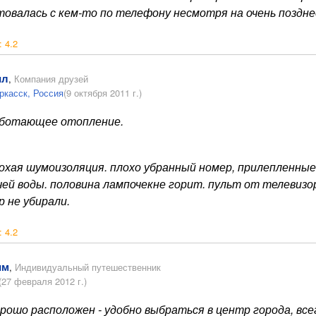
товалась с кем-то по телефону несмотря на очень поздн
:
4.2
ил
,
Компания друзей
ркасск, Россия
(9 октября 2011 г.)
ботающее отопление.
охая шумоизоляция. плохо убранный номер, прилепленные 
чей воды. половина лампочекне горит. пульт от телевизора
р не убирали.
:
4.2
им
,
Индивидуальный путешественник
(27 февраля 2012 г.)
рошо расположен - удобно выбраться в центр города, все