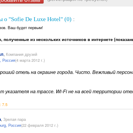
 о "Sofie De Luxe Hotel" (0)
:
вов. Ваш будет первым!
, полученные из нескольких источников в интернете (показан
ил
,
Компания друзей
, Россия
(4 марта 2012 г.)
роший отель на окраине города. Чисто. Вежливый персон
т указателя на трассе. Wi-Fi не на всей территории оте
:
7.5
a
,
Зрелая пара
burg, Россия
(22 февраля 2012 г.)