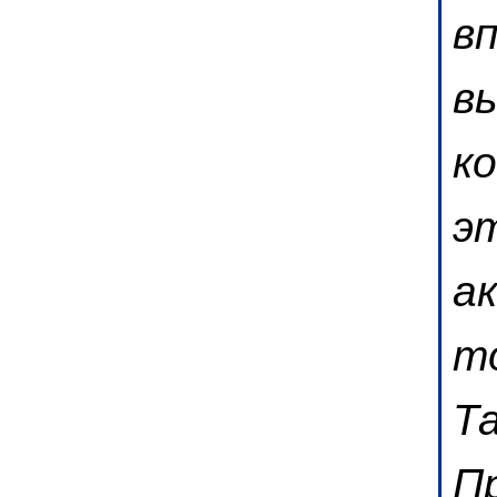
в
в
к
э
ак
т
Т
П