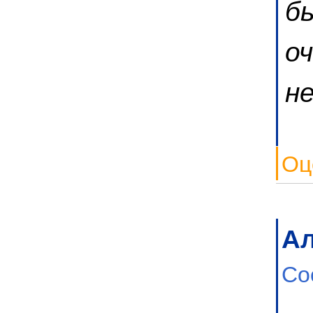
б
о
н
Оц
Ал
Со