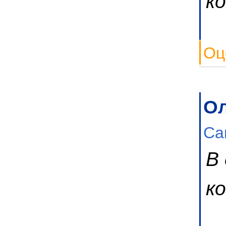
Оц
Ол
Са
В
к