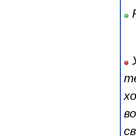
Р
У
т
х
в
с