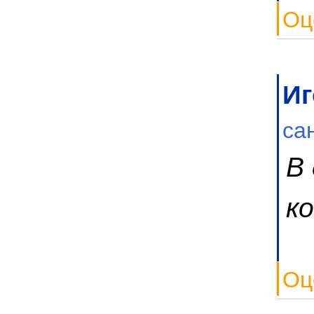
Оц
Иг
са
В
к
Оц