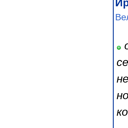
И
Ве
о
се
н
но
к