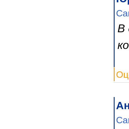
Са
В
к
Оц
А
Са