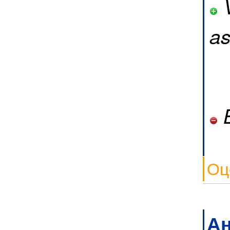
V
as
B
Оц
А