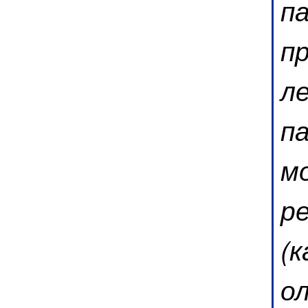
па
п
л
па
м
ре
(к
ол