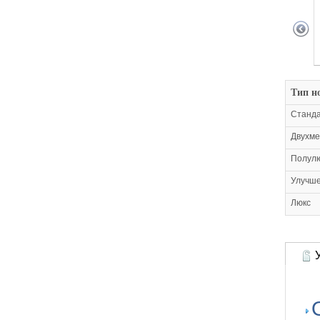
Тип н
Станда
Двухме
Полул
Улучш
Люкс
У