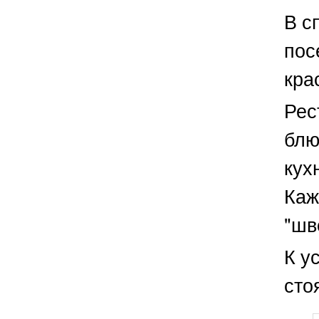
В с
пос
кра
Рес
блю
кух
Каж
"шв
К у
сто