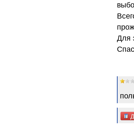
выбо
Всег
прож
Для 
Спас
пол
Д