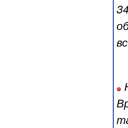
34
о
в
Н
В
т