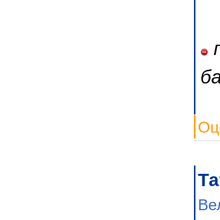
п
б
Оц
Та
Ве