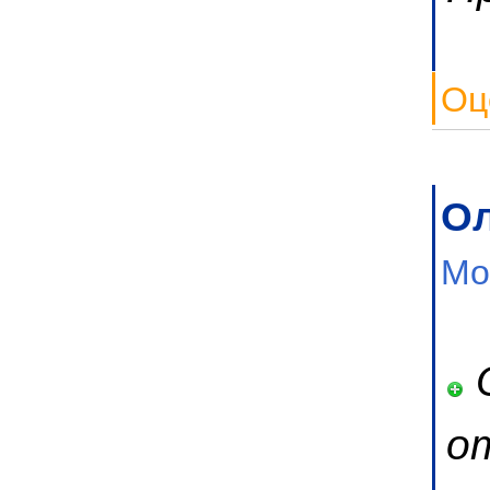
Оц
Ол
Мо
О
о