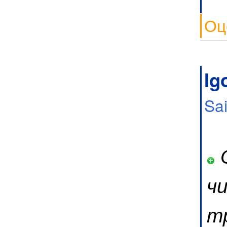
Оц
Ig
Sa
О
ч
т