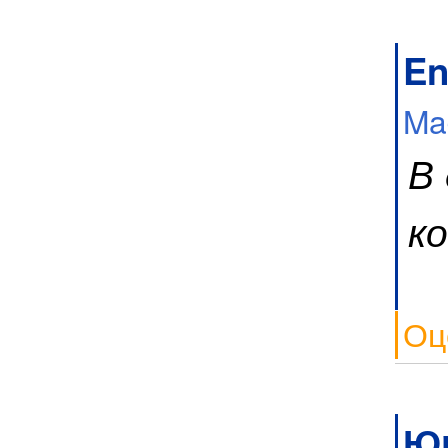
En
Ma
В
к
Оц
Ю