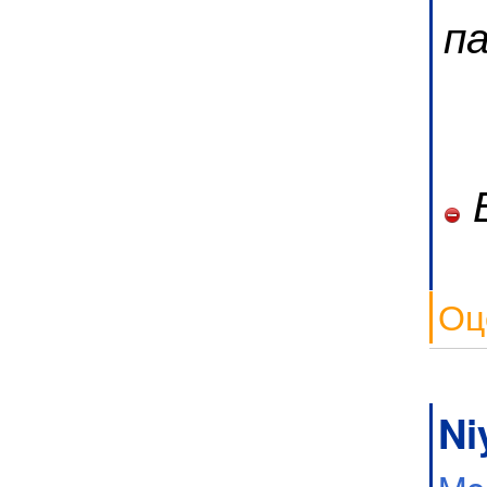
па
Б
Оц
Ni