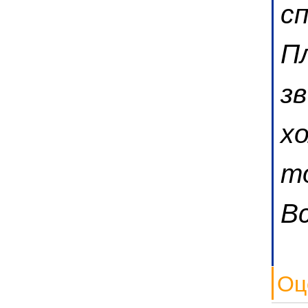
с
П
з
хо
т
Вс
Оц