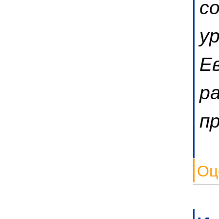
с
у
Е
р
п
Оц