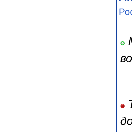
Ро
М
во
Т
д