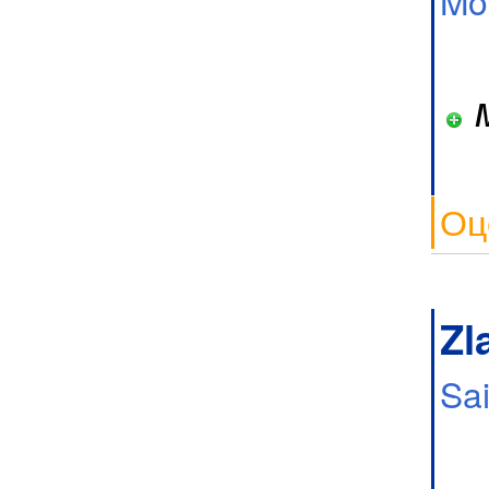
Mo
м
Оц
Zl
Sa