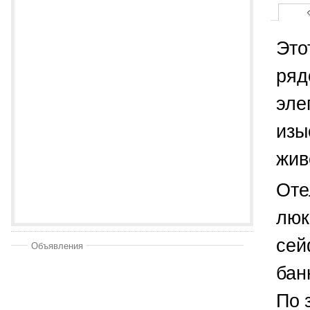
Это
ряд
эле
изы
жив
Оте
люк
сей
Объявления
бан
По 