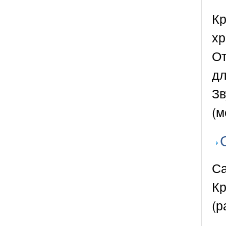
Кр
хр
От
дл
Зв
(м
Са
Кр
(р