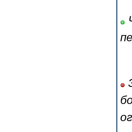
Ч
п
З
б
о