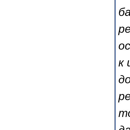
б
р
о
к
д
р
т
д