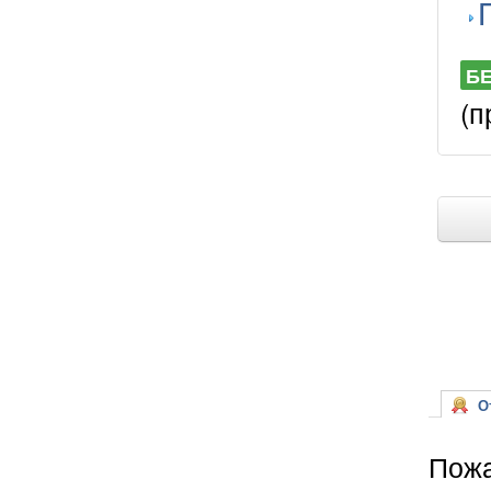
Б
(п
От
Пожа