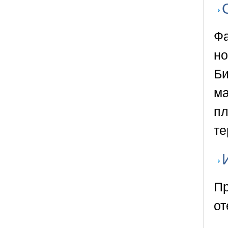
Фа
но
Би
ма
пл
те
Пр
от