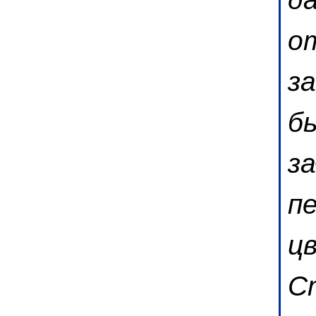
о
з
бы
з
п
ц
С