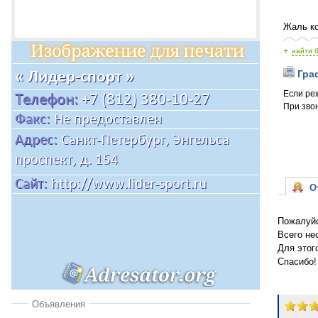
Жаль ко
+
найти 
Граф
Если ре
При звон
От
Пожалуйс
Всего не
Для этог
Спасибо!
Объявления