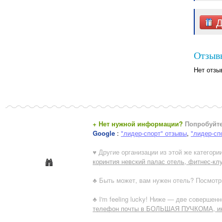
Д
Отзывы
Нет отзы
+ Нет нужной информации?
Попробуйте
Google
:
"лидер-спорт" отзывы
,
"лидер-сп
♥ Другие организации из этой же категории
коринтия невский палас отель, фитнес-клу
♣ Быть может, вам нужен отель? Посмотр
♣ I'm feeling lucky! Ниже — две совершен
телефон почты в БОЛЬШАЯ ПУЧКОМА, ин