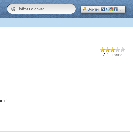
3
/
1 голос
аты )