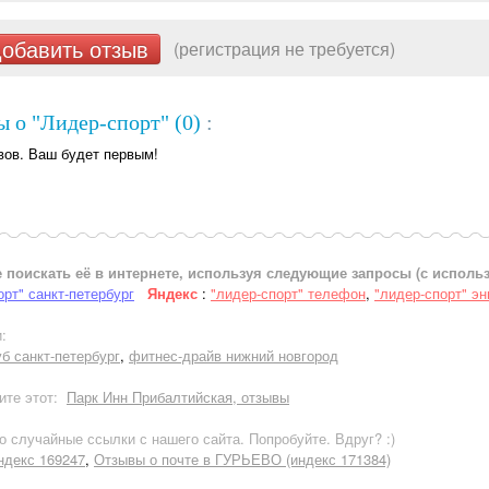
обавить отзыв
(регистрация не требуется)
 о "Лидер-спорт" (0)
:
вов. Ваш будет первым!
 поискать её в интернете, используя следующие запросы (с испол
орт" санкт-петербург
Яндекс
:
"лидер-спорт" телефон
,
"лидер-спорт" эн
:
б санкт-петербург
,
фитнес-драйв нижний новгород
ите этот:
Парк Инн Прибалтийская, отзывы
но случайные ссылки с нашего сайта. Попробуйте. Вдруг? :)
декс 169247
,
Отзывы о почте в ГУРЬЕВО (индекс 171384)