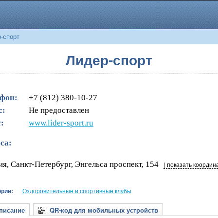
-спорт
Лидер-спорт
фон:
+7 (812) 380-10-27
с:
Не предоставлен
:
www.lider-sport.ru
са:
ия, Санкт-Петербург, Энгельса проспект, 154
( показать координ
ории:
Оздоровительные и спортивные клубы
исание
QR-код для мобильных устройств