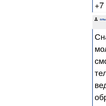
+7
оль
Сн
мо
см
те
ве
об