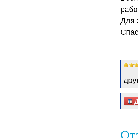
рабо
Для 
Спас
дру
Д
От