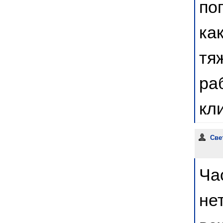
по
ка
тя
ра
кл
Све
Ча
не