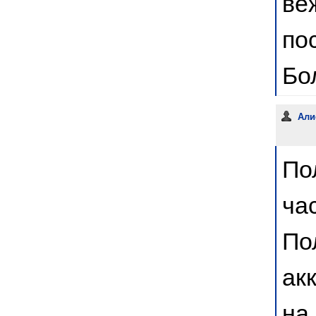
ве
по
Бо
Али
По
ча
По
ак
на