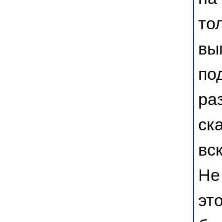
то
вы
по
ра
ск
вс
Не
эт