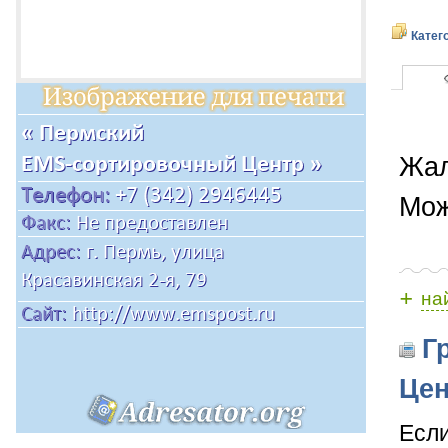
Катег
Жал
Мож
+
на
Гр
Цен
Если