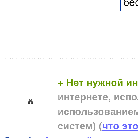
бе
+ Нет нужной 
интернете, исп
использование
систем)
(
что эт