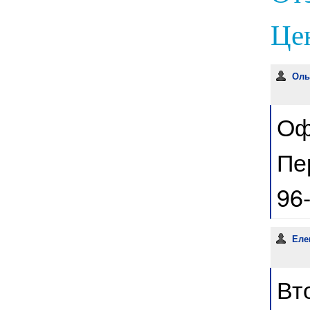
Цен
Оль
Оф
Пе
96
Еле
Вт