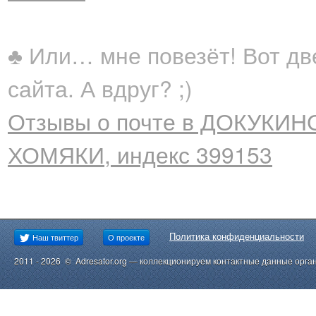
♣ Или… мне повезёт! Вот дв
сайта. А вдруг? ;)
Отзывы о почте в ДОКУКИНО
ХОМЯКИ, индекс 399153
Политика конфиденциальности
Наш твиттер
О проекте
2011 - 2026 © Adresator.org — коллекционируем контактные данные орга