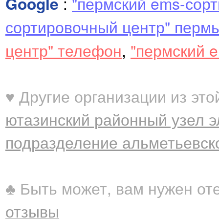
Google
:
"пермский ems-сор
сортировочный центр" перм
центр" телефон
,
"пермский e
♥ Другие организации из это
ютазинский районный узел эл
подразделение альметьевско
♣ Быть может, вам нужен от
отзывы