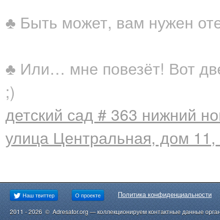
♣ Быть может, вам нужен от
♣ Или… мне повезёт! Вот дв
;)
детский сад # 363 нижний но
улица Центральная, дом 11,
Политика конфиденциальности
Наш твиттер
О проекте
2011 - 2026 © Adresator.org — коллекционируем контактные данные орга