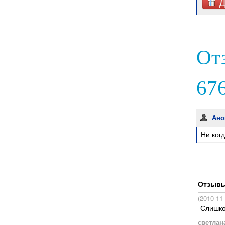
Д
От
676
Ано
Ни ког
Отзывы,
(2010-11
Слишко
светлан