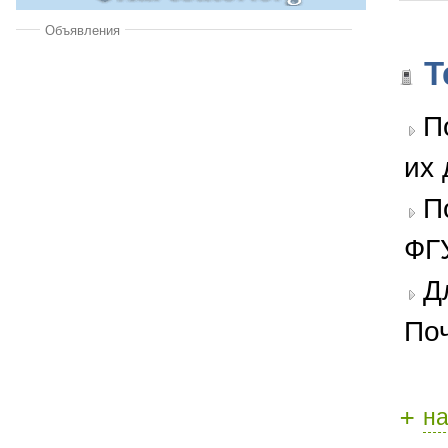
Объявления
Т
П
их 
П
ФГ
Д
По
+
н