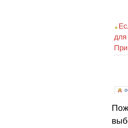
Ес
для
При
От
Пож
выб