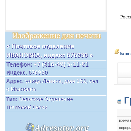
Росс
Катег
Г
время 
переры