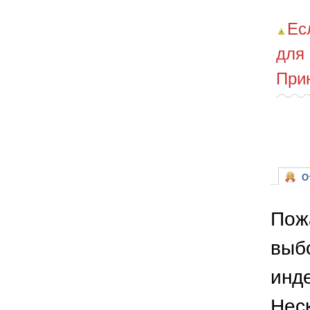
Ес
для
При
От
Пож
выб
инде
Неск