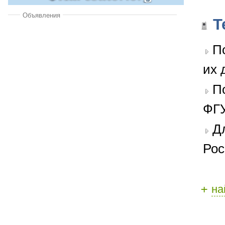
Объявления
Т
П
их 
П
ФГУ
Д
Рос
+
на