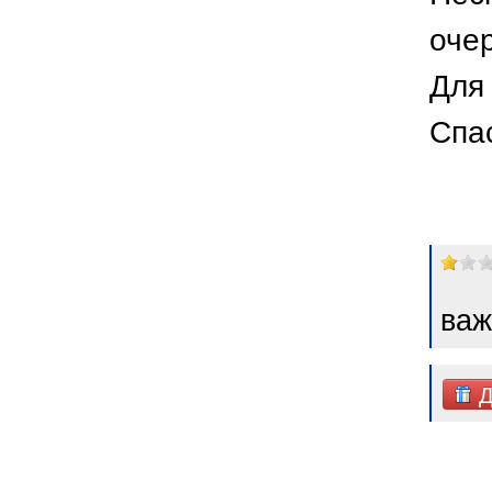
оче
Для 
Спа
важ
Д