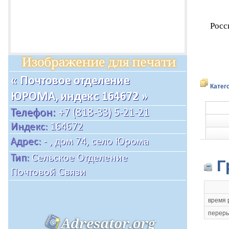
Росс
Катег
Г
время 
переры