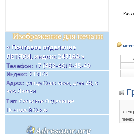
Росс
Катег
Г
время 
переры