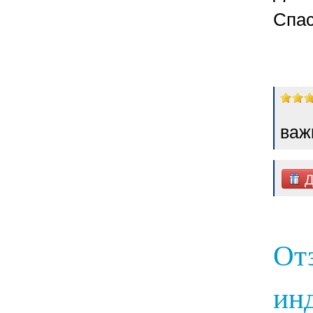
Спас
важ
Д
От
инд