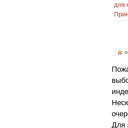
для 
Прин
От
Пожа
выбо
инде
Неск
очер
Для 