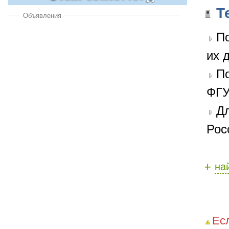
Т
Объявления
По
их 
П
ФГУ
Дл
Рос
+
на
Ес