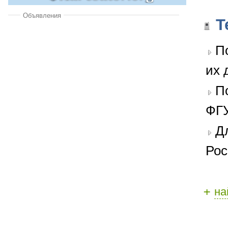
Объявления
Т
П
их 
П
ФГУ
Д
Рос
+
на