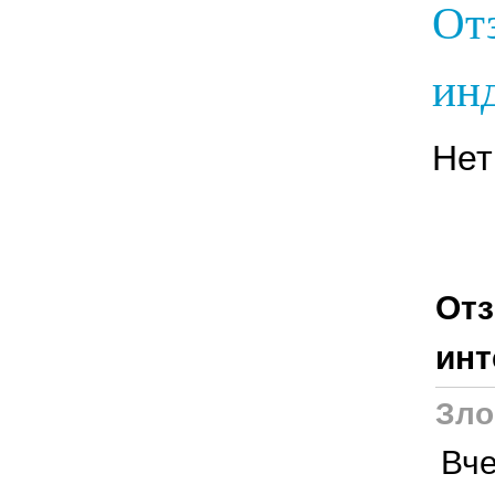
От
инд
Нет
Отз
инт
Зло
Вче