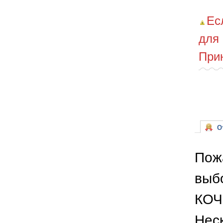
Ес
для
При
От
Пож
выб
КОЧ
Неск