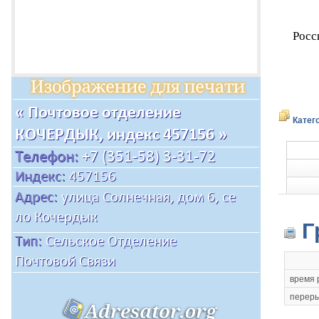
Росс
Катег
Г
время 
переры