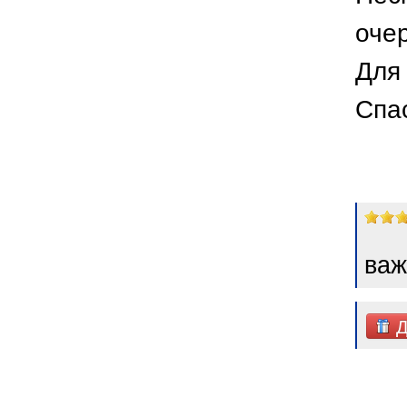
оче
Для 
Спа
важ
Д