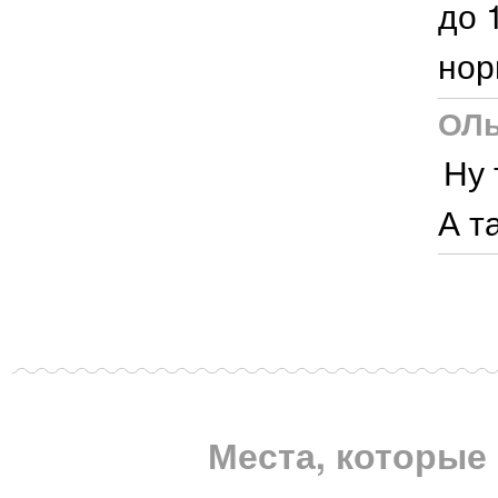
до 
нор
ОЛь
Ну 
А т
Места, которые 